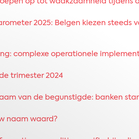
 roepen op tot waakzaamheid tijdens 
arometer 2025​: Belgen kiezen steeds v
ng: complexe operationele implement
4de trimester 2024
 naam van de begunstigde: banken sta
ouw naam waard?