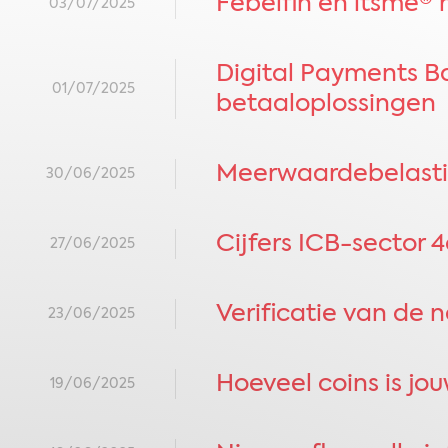
Febelfin en itsme®
03/07/2025
​​Digital Payments B
01/07/2025
betaaloplossingen
Meerwaardebelasti
30/06/2025
Cijfers ICB-sector 
27/06/2025
Verificatie van de
23/06/2025
Hoeveel coins is j
19/06/2025