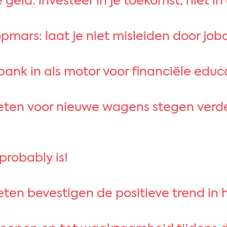
 geld: investeer in je toekomst, niet in
pmars: laat je niet misleiden door job
bank in als motor voor financiële educa
en voor nieuwe wagens stegen verder
t probably is!
ieten bevestigen de positieve trend in 