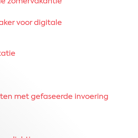
de zomervakantie
aker voor digitale
atie
rten met gefaseerde invoering