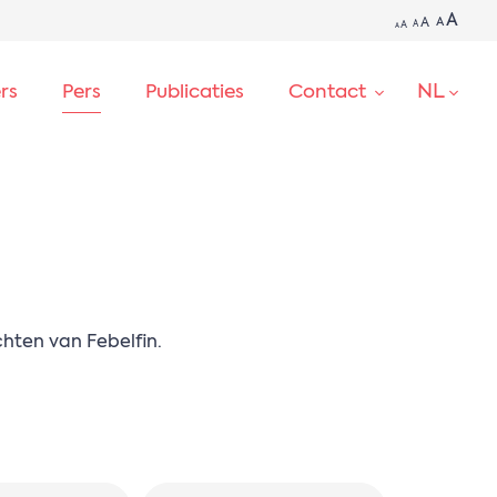
A
A
A
A
A
A
NL
ers
Pers
Publicaties
Contact
ZOEKEN
chten van Febelfin.