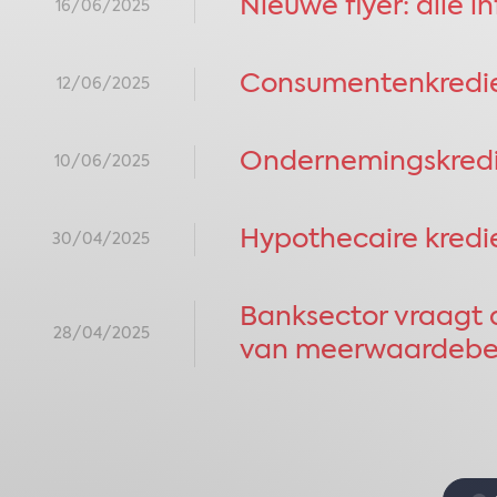
Nieuwe flyer: alle i
16/06/2025
Consumentenkrediet
12/06/2025
Ondernemingskredie
10/06/2025
​​Hypothecaire kredi
30/04/2025
Banksector vraagt a
28/04/2025
van meerwaardebe