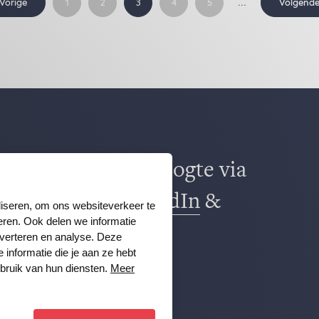
...
Vorige
Volgend
1
2
3
4
5
ns al? Blijf op de hoogte via
k
,
TikTok
,
X
,
LinkedIn
&
liseren, om ons websiteverkeer te
eren. Ook delen we informatie
m
.
dverteren en analyse. Deze
nformatie die je aan ze hebt
ebruik van hun diensten.
Meer