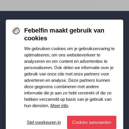
Febelfin maakt gebruik van
Volg je ons al? Blijf op de hoogte via
cookies
Facebook
,
TikTok
,
X
,
LinkedIn
&
We gebruiken cookies om je gebruikservaring te
Instagram
.
optimaliseren, om ons websiteverkeer te
analyseren en om content en advertenties te
personaliseren. Ook delen we informatie over je
Ontvang onze nieuwsbrief
gebruik van onze site met onze partners voor
adverteren en analyse. Deze partners kunnen
deze gegevens combineren met andere
Inschrijven
informatie die je aan ze hebt verstrekt of die ze
hebben verzameld op basis van je gebruik van
JA, ik wil de Febelfin nieuwsbrief ontvangen en ga akkoord
hun diensten.
Meer info
.
met de
Privacy Policy
Stel voorkeuren in
Cookies aanvaarden