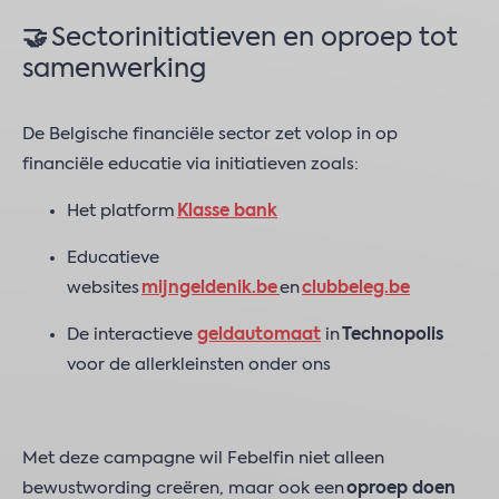
🤝
Sectorinitiatieven en oproep tot
samenwerking
De Belgische financiële sector zet volop in op
financiële educatie via initiatieven zoals:
Het platform
Klasse bank
Educatieve
websites
mijngeldenik.be
en
clubbeleg.be
De interactieve
geldautomaat
in
Technopolis
voor de allerkleinsten onder ons
Met deze campagne wil Febelfin niet alleen
bewustwording creëren, maar ook een
oproep doen