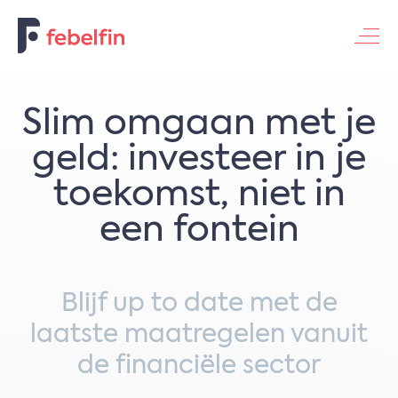
Contacteer ons
​​Slim omgaan met je
geld: investeer in je
toekomst, niet in
een fontein​
Blijf up to date met de
laatste maatregelen vanuit
de financiële sector