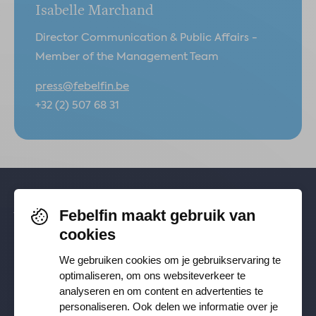
Isabelle Marchand
Director Communication & Public Affairs -
Member of the Management Team
press@febelfin.be
+32 (2) 507 68 31
Febelfin maakt gebruik van
Volg je ons al? Blijf op de hoogte via
cookies
Facebook
,
TikTok
,
X
,
LinkedIn
&
We gebruiken cookies om je gebruikservaring te
Instagram
.
optimaliseren, om ons websiteverkeer te
analyseren en om content en advertenties te
personaliseren. Ook delen we informatie over je