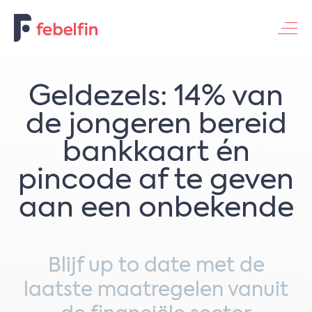
Contacteer ons
Geldezels: 14% van
de jongeren bereid
bankkaart én
pincode af te geven
aan een onbekende
Blijf up to date met de
laatste maatregelen vanuit