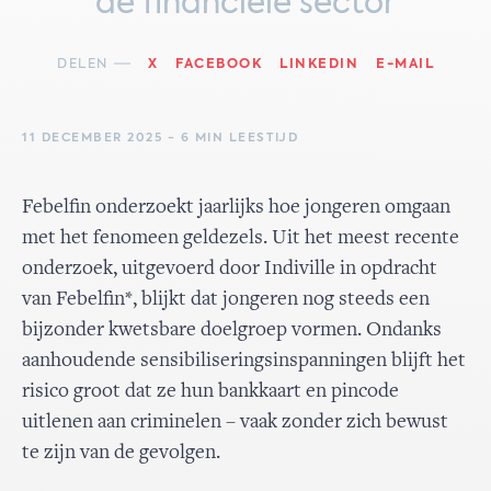
de financiële sector
DELEN
X
FACEBOOK
LINKEDIN
E-MAIL
11 DECEMBER 2025 - 6 MIN LEESTIJD
Febelfin onderzoekt jaarlijks hoe jongeren omgaan
met het fenomeen geldezels. Uit het meest recente
onderzoek, uitgevoerd door Indiville in opdracht
van Febelfin*, blijkt dat jongeren nog steeds een
bijzonder kwetsbare doelgroep vormen. Ondanks
aanhoudende sensibiliseringsinspanningen blijft het
risico groot dat ze hun bankkaart en pincode
uitlenen aan criminelen – vaak zonder zich bewust
te zijn van de gevolgen.