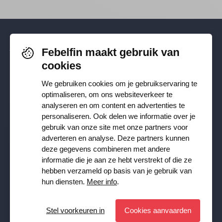
Febelfin maakt gebruik van
Volg je ons al? Blijf op de hoogte via
cookies
Facebook
,
TikTok
,
X
,
LinkedIn
&
We gebruiken cookies om je gebruikservaring te
Instagram
.
optimaliseren, om ons websiteverkeer te
analyseren en om content en advertenties te
personaliseren. Ook delen we informatie over je
gebruik van onze site met onze partners voor
Ontvang onze nieuwsbrief
adverteren en analyse. Deze partners kunnen
deze gegevens combineren met andere
Inschrijven
informatie die je aan ze hebt verstrekt of die ze
hebben verzameld op basis van je gebruik van
JA, ik wil de Febelfin nieuwsbrief ontvangen en ga akkoord
hun diensten.
Meer info
.
met de
Privacy Policy
Stel voorkeuren in
Cookies aanvaarden