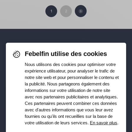
1
2
Pour rester informé-e de nos
Febelfin utilise des cookies
dernières actualités, suivez-nous sur
Nous utilisons des cookies pour optimiser votre
Facebook
,
TikTok
,
X
,
LinkedIn
&
expérience utilisateur, pour analyser le trafic de
notre site web et pour personnaliser le contenu et
Instagram
la publicité. Nous partageons également des
informations sur votre utilisation de notre site
avec nos partenaires publicitaires et analytiques.
Ces partenaires peuvent combiner ces données
Recevez notre newsletter
avec d'autres informations que vous leur avez
fournies ou qu'ils ont recueillies sur la base de
Souscrire
votre utilisation de leurs services.
En savoir plus
.