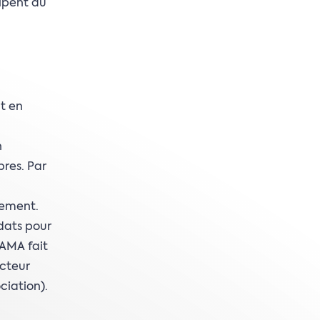
cipent au
t en
n
res. Par
ssement.
dats pour
EAMA fait
cteur
iation).