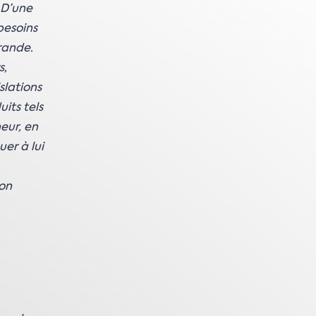
 D’une
besoins
rande.
s,
slations
its tels
neur, en
er à lui
ion