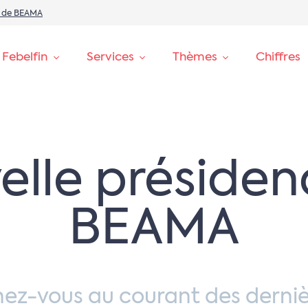
e de BEAMA
 Febelfin
Services
Thèmes
Chiffres
elle présiden
BEAMA
nez-vous au courant des derniè