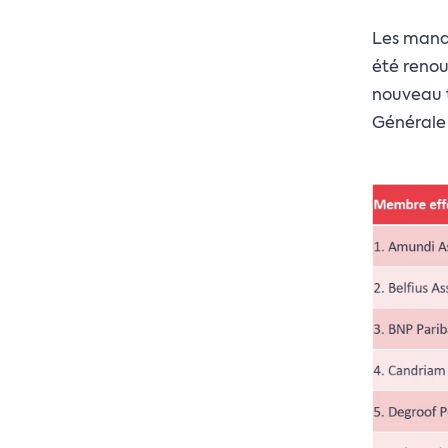
Les mand
été renou
nouveau t
Générale