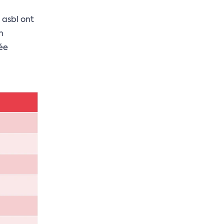
asbl ont
n
lée