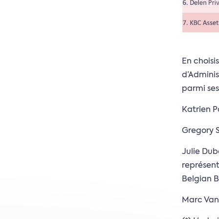
En choisi
d’Admini
parmi se
Katrien 
Gregory S
Julie Dub
représen
Belgian 
Marc Van 