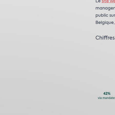
Le
site 
manageme
public su
Belgique,
Chiffres