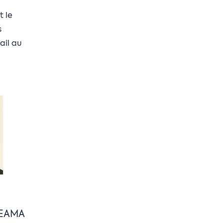
t le
s
ail au
BEAMA