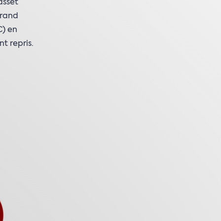
asset
grand
C) en
t repris.