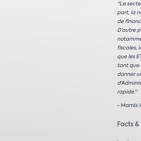
"Le secte
part, la 
de financ
D’autre p
notamment
fiscales,
que les ET
tant que 
donner un
d’Adminis
rapide."
- Marnix 
Facts &