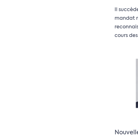
Il succèd
mandat n'
reconnais
cours des
Nouvell