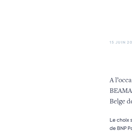
15 JUIN 2
A l’occa
BEAMA (
Belge d
Le choix 
de BNP P