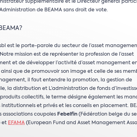
inistrateur supplémentaire et le Directeur général parti
’Administration de BEAMA sans droit de vote.
 BEAMA?
l est le porte-parole du secteur de l’asset managemen
Notre mission est de représenter la profession de l’asset
nt et de développer l’activité d’asset management e
 ainsi que de promouvoir son image et celle de ses memb
agement, il faut entendre la promotion, la gestion de
lle, la distribution et L’administration de fonds d’investi
 produits collectifs, le terme désigne également les man
s institutionnels et privés et les conseils en placement. B
s associations coupoles
Febelfin
(Fédération belge du se
) et
EFAMA
(European Fund and Asset Management Assoc