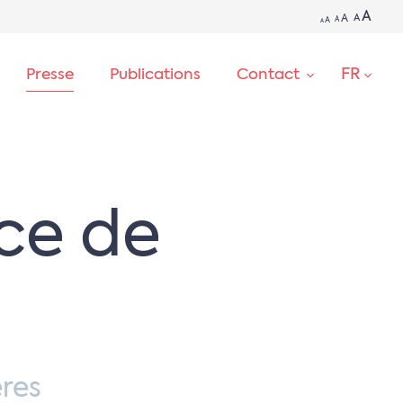
A
A
A
A
A
A
FR
Presse
Publications
Contact
RECHERCHE
ce de
res