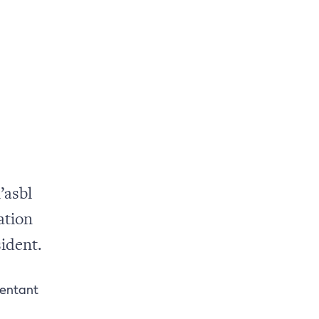
’asbl
ation
ident.
sentant