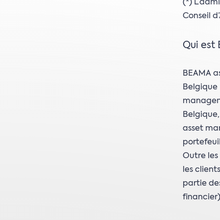
(*) L’adm
Conseil d
Qui est
BEAMA asb
Belgique 
manageme
Belgique,
asset man
portefeui
Outre les
les client
partie de
financier