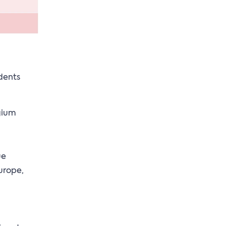
dents
gium
ue
urope,