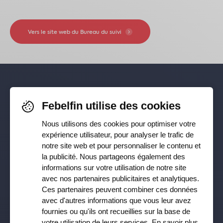
Vers le site web du Bureau du suivi
Pour rester informé-e de nos
Febelfin utilise des cookies
dernières actualités, suivez-nous sur
Nous utilisons des cookies pour optimiser votre
Facebook
,
TikTok
,
X
,
LinkedIn
&
expérience utilisateur, pour analyser le trafic de
notre site web et pour personnaliser le contenu et
Instagram
la publicité. Nous partageons également des
informations sur votre utilisation de notre site
avec nos partenaires publicitaires et analytiques.
Ces partenaires peuvent combiner ces données
Recevez notre newsletter
avec d'autres informations que vous leur avez
fournies ou qu'ils ont recueillies sur la base de
Souscrire
votre utilisation de leurs services.
En savoir plus
.