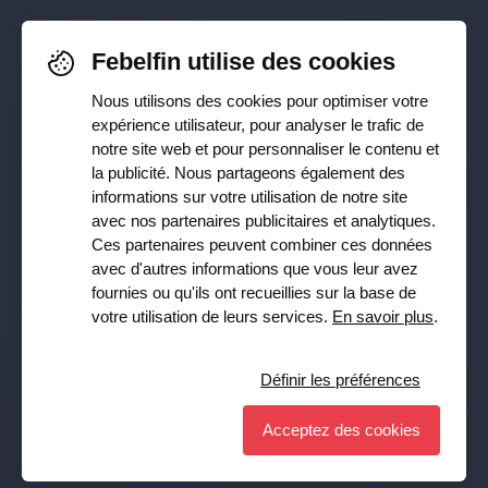
Pour rester informé-e de nos
Febelfin utilise des cookies
dernières actualités, suivez-nous sur
Nous utilisons des cookies pour optimiser votre
Facebook
,
TikTok
,
X
,
LinkedIn
&
expérience utilisateur, pour analyser le trafic de
notre site web et pour personnaliser le contenu et
Instagram
la publicité. Nous partageons également des
informations sur votre utilisation de notre site
avec nos partenaires publicitaires et analytiques.
Ces partenaires peuvent combiner ces données
Recevez notre newsletter
avec d'autres informations que vous leur avez
fournies ou qu'ils ont recueillies sur la base de
Souscrire
votre utilisation de leurs services.
En savoir plus
.
Oui, je veux recevoir la lettre d’information de Febelfin et
j’accepte la
Privacy Policy
.
Définir les préférences
Acceptez des cookies
Définir les préférences
© Febelfin 2026 -
Disclaimer
-
Data Protection Policy
-
Cookie Policy