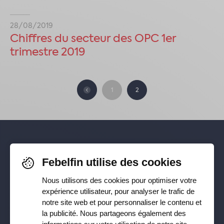
28/08/2019
Chiffres du secteur des OPC 1er
trimestre 2019
1
2
Pour rester informé-e de nos
Febelfin utilise des cookies
dernières actualités, suivez-nous sur
Nous utilisons des cookies pour optimiser votre
Facebook
,
TikTok
,
X
,
LinkedIn
&
expérience utilisateur, pour analyser le trafic de
notre site web et pour personnaliser le contenu et
Instagram
la publicité. Nous partageons également des