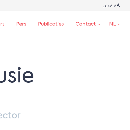
A
A
A
A
A
A
NL
ers
Pers
Publicaties
Contact
ZOEKEN
usie
ector