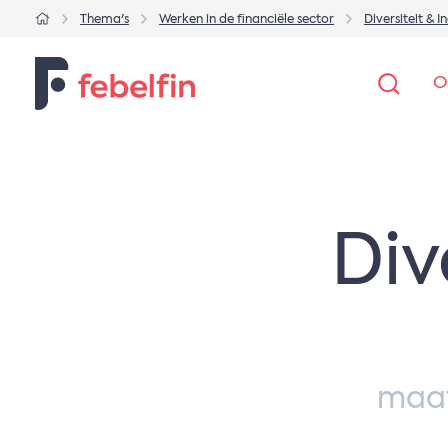
Thema's
Werken in de financiële sector
Diversiteit & In
O
Div
maat