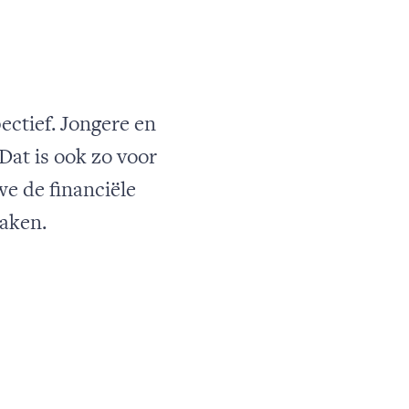
ctief. Jongere en
at is ook zo voor
we de financiële
maken.