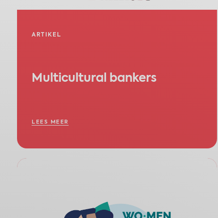
ARTIKEL
Multicultural bankers
LEES MEER