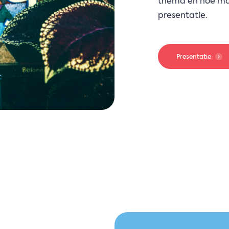
thema en hoe maa
presentatie.
Presentatie