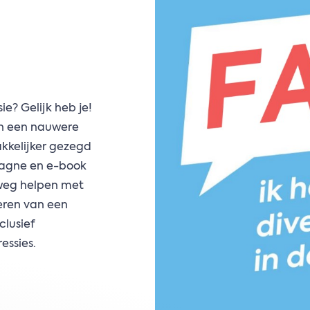
ie? Gelijk heb je!
en een nauwere
akkelijker gezegd
agne en e-book
 weg helpen met
eren van een
clusief
essies.