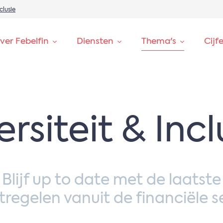
clusie
ver Febelfin
Diensten
Thema's
Cijf
ersiteit & Incl
Blijf up to date met de laatste
regelen vanuit de financiële s