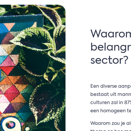
Waarom 
belangri
sector?
Een diverse aanp
bestaat uit mann
culturen zal in 8
een homogeen t
Waarom zou je als