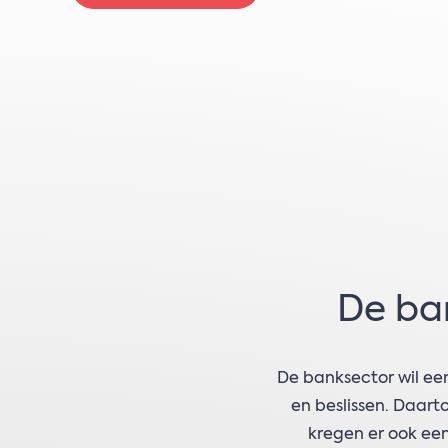
De ban
De banksector wil ee
en beslissen. Daar
kregen er ook een 