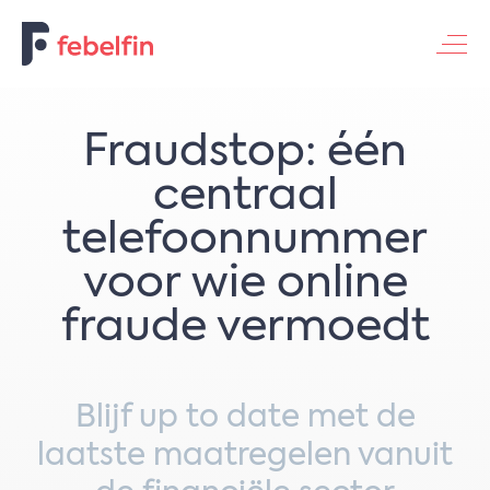
Contacteer ons
Fraudstop: één
centraal
telefoonnummer
voor wie online
fraude vermoedt
Blijf up to date met de
laatste maatregelen vanuit