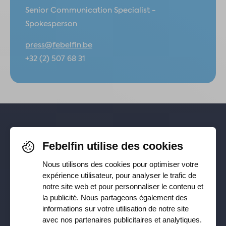
Senior Communication Specialist -
Spokesperson
press@febelfin.be
+32 (2) 507 68 31
Pour rester informé-e de nos
Febelfin utilise des cookies
dernières actualités, suivez-nous sur
Nous utilisons des cookies pour optimiser votre
Facebook
,
TikTok
,
X
,
LinkedIn
&
expérience utilisateur, pour analyser le trafic de
notre site web et pour personnaliser le contenu et
Instagram
la publicité. Nous partageons également des
informations sur votre utilisation de notre site
avec nos partenaires publicitaires et analytiques.