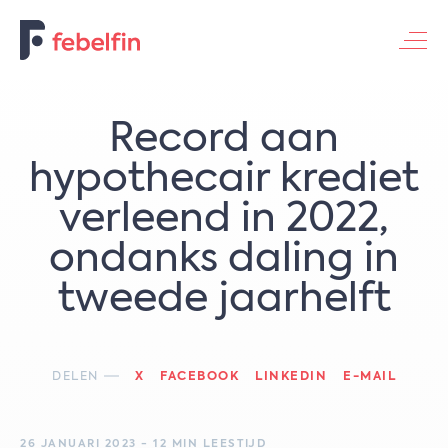
Contacteer ons
​​Record aan
hypothecair krediet
verleend in 2022,
ondanks daling in
tweede jaarhelft​
DELEN
X
FACEBOOK
LINKEDIN
E-MAIL
26 JANUARI 2023 - 12 MIN LEESTIJD