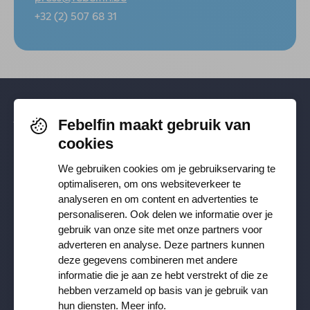
+32 (2) 507 68 31
Febelfin maakt gebruik van
Volg je ons al? Blijf op de hoogte via
cookies
Facebook
,
TikTok
,
X
,
LinkedIn
&
We gebruiken cookies om je gebruikservaring te
Instagram
.
optimaliseren, om ons websiteverkeer te
analyseren en om content en advertenties te
personaliseren. Ook delen we informatie over je
gebruik van onze site met onze partners voor
Ontvang onze nieuwsbrief
adverteren en analyse. Deze partners kunnen
deze gegevens combineren met andere
Inschrijven
informatie die je aan ze hebt verstrekt of die ze
hebben verzameld op basis van je gebruik van
JA, ik wil de Febelfin nieuwsbrief ontvangen en ga akkoord
hun diensten.
Meer info
.