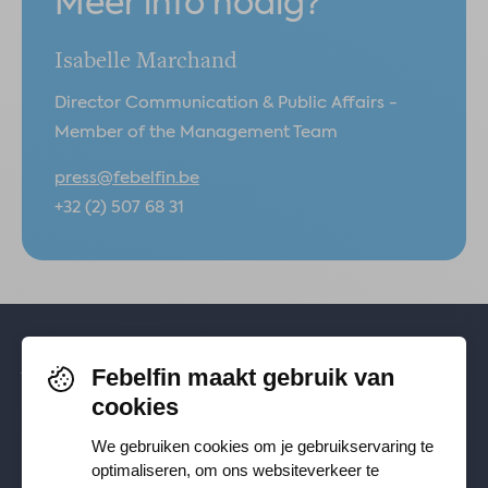
Meer info nodig?
Isabelle Marchand
Director Communication & Public Affairs -
Member of the Management Team
press@febelfin.be
+32 (2) 507 68 31
Febelfin maakt gebruik van
Volg je ons al? Blijf op de hoogte via
cookies
Facebook
,
TikTok
,
X
,
LinkedIn
&
We gebruiken cookies om je gebruikservaring te
Instagram
.
optimaliseren, om ons websiteverkeer te