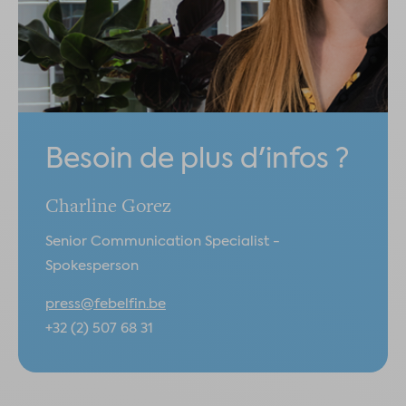
Besoin de plus d'infos ?
Charline Gorez
Senior Communication Specialist -
Spokesperson
press@febelfin.be
+32 (2) 507 68 31