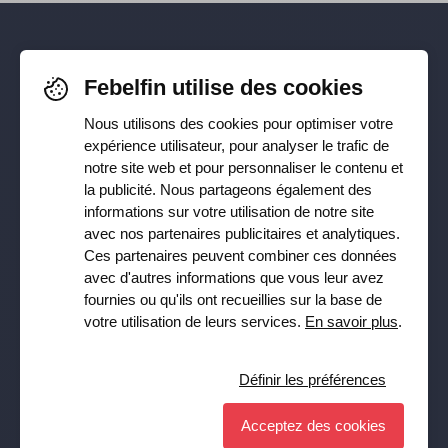
Pour rester informé-e de nos
Febelfin utilise des cookies
dernières actualités, suivez-nous sur
Nous utilisons des cookies pour optimiser votre
Facebook
,
TikTok
,
X
,
LinkedIn
&
expérience utilisateur, pour analyser le trafic de
notre site web et pour personnaliser le contenu et
Instagram
la publicité. Nous partageons également des
informations sur votre utilisation de notre site
avec nos partenaires publicitaires et analytiques.
Ces partenaires peuvent combiner ces données
Recevez notre newsletter
avec d'autres informations que vous leur avez
fournies ou qu'ils ont recueillies sur la base de
Souscrire
votre utilisation de leurs services.
En savoir plus
.
Oui, je veux recevoir la lettre d’information de Febelfin et
j’accepte la
Privacy Policy
.
Définir les préférences
Acceptez des cookies