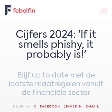
Contacteer ons
Cijfers 2024: '​​If it
smells phishy, it
probably is!'
Blijf up to date met de
laatste maatregelen vanuit
de financiële sector
DELEN
X
FACEBOOK
LINKEDIN
E-MAIL