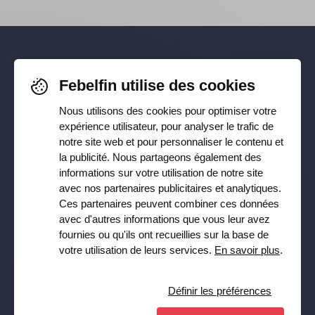
Pour rester informé-e de nos
Febelfin utilise des cookies
dernières actualités, suivez-nous sur
Nous utilisons des cookies pour optimiser votre
Facebook
,
TikTok
,
X
,
LinkedIn
&
expérience utilisateur, pour analyser le trafic de
notre site web et pour personnaliser le contenu et
Instagram
la publicité. Nous partageons également des
informations sur votre utilisation de notre site
avec nos partenaires publicitaires et analytiques.
Ces partenaires peuvent combiner ces données
Recevez notre newsletter
avec d'autres informations que vous leur avez
fournies ou qu'ils ont recueillies sur la base de
Souscrire
votre utilisation de leurs services.
En savoir plus
.
Oui, je veux recevoir la lettre d’information de Febelfin et
j’accepte la
Privacy Policy
.
Définir les préférences