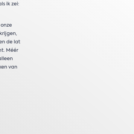
s ik zei:
 onze
rijgen,
en de lat
t. Méér
alleen
ken van