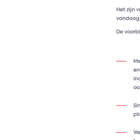
Het zijn v
vandaag,
De voorbi
M
en
in
oo
Si
pl
We