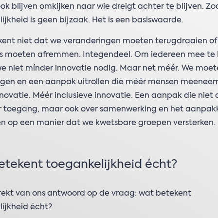
k blijven omkijken naar wie dreigt achter te blijven. Zoal
ijkheid is geen bijzaak. Het is een basiswaarde.
kent niet dat we veranderingen moeten terugdraaien of
es moeten afremmen. Integendeel. Om iedereen mee te k
e niet mínder innovatie nodig. Maar net méér. We moet
ggen en een aanpak uitrollen die méér mensen meeneem
nnovatie. Méér inclusieve innovatie. Een aanpak die niet 
r toegang, maar ook over samenwerking en het aanpak
n op een manier dat we kwetsbare groepen versterken.
tekent toegankelijkheid écht?
trekt van ons antwoord op de vraag: wat betekent
ijkheid écht?