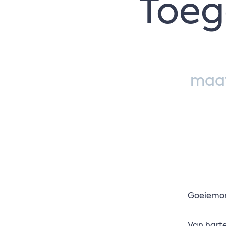
Toeg
maat
Goeiemor