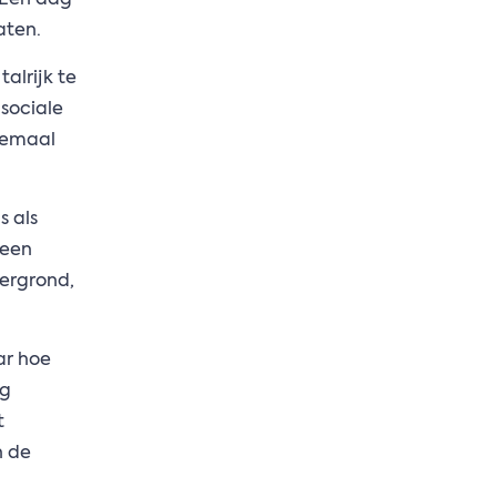
 Een dag
aten.
alrijk te
 sociale
lemaal
s als
 een
tergrond,
ar hoe
ig
t
n de