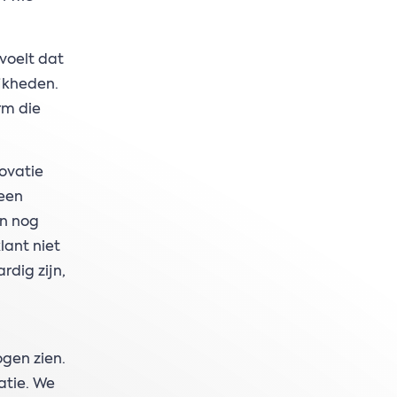
 voelt dat
jkheden.
rm die
novatie
 een
en nog
lant niet
rdig zijn,
ogen zien.
atie. We