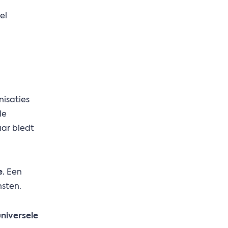
el
isaties
le
aar biedt
e.
Een
nsten.
universele