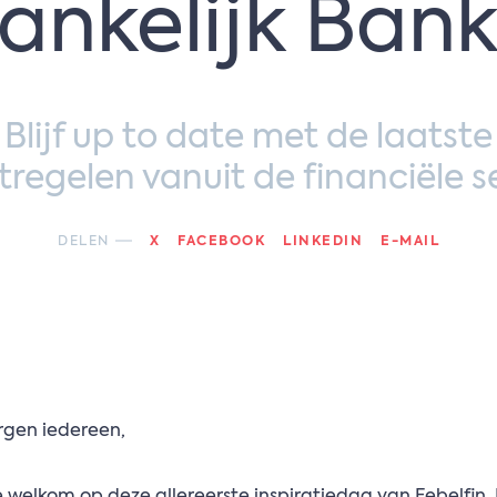
ankelijk Bank
Blijf up to date met de laatste
regelen vanuit de financiële s
DELEN
X
FACEBOOK
LINKEDIN
E-MAIL
gen iedereen,