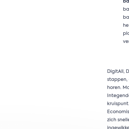
ba
ba
ba
he
pl
ve
DigitAll,
stappen, 
horen. Ma
Integende
kruispunt
Economisc
zich snel
ingewikke