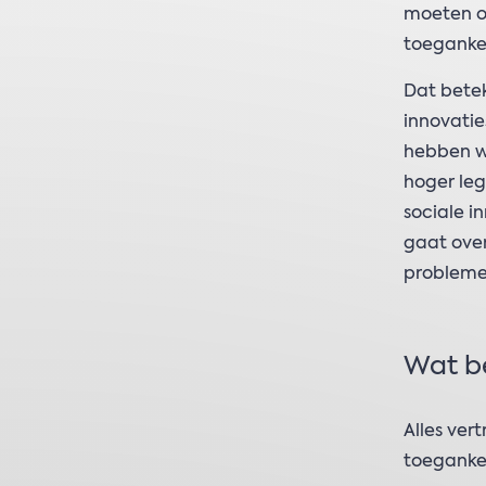
moeten oo
toegankel
Dat bete
innovati
hebben w
hoger le
sociale i
gaat ove
probleme
Wat be
Alles ver
toegankel