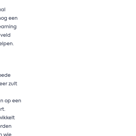
aal
 nog een
earning
 veld
elpen.
goede
er zult
an op een
rt.
ikkelt
orden
n wie