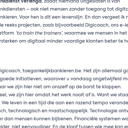
nkdienst verlengd
, zodat niemand uitgesloten is van
nkdiensten – ook niet mensen zonder toegang tot digit
nkieren. Voor hen is dit een levenslijn. En dan vergeet ik
le reeks projecten, zoals bijvoorbeeld Digicoach, ons e-l
atform
‘to train the trainers’
, waarmee we mensen in het
rsterken om digitaal minder vaardige klanten beter te h
 Digicoach, toegankelijkbankieren.be. Het zijn allemaal 
goede initiatieven, waarover u vandaag ongetwijfeld me
ar we zijn hier niet om onszelf op de borst te kloppen.
el, we zijn hier omdat het werk nooit af is. Want we sta
. We leven in een tijd die aan een razend tempo verande
h, technologisch en maatschappelijk. Technologie ontw
ler dan mensen kunnen bijbenen. Financiële systemen w
lder, niet eenvoudiger. En de kloof tussen wie mee kan e