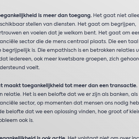
egankelijkheid is meer dan toegang.
Het gaat niet alle
schikbaar stellen van diensten. Het gaat om begrijpen,
rtrouwen en voelen dat je welkom bent. Het gaat om ee
nanciële sector die de mens centraal plaats. Die een taal
e begrijpelijk is. Die empathisch is en betrokken relaties 
dat iedereen, ook meer kwetsbare groepen, zich gehoor
dersteund voelt.
t maakt toegankelijkheid tot meer dan een transactie.
n relatie. Het is een belofte dat we er zijn als banken, als
nanciële sector, op momenten dat mensen ons nodig he
 de belofte dat we een oplossing vinden, hoe groot of klei
obleem ook is.
egankelijkheid is ook actie.
Het volstaat niet om over inc