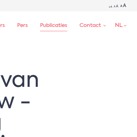
A
A
A
A
A
A
NL
ers
Pers
Publicaties
Contact
ZOEKEN
 van
w -
g