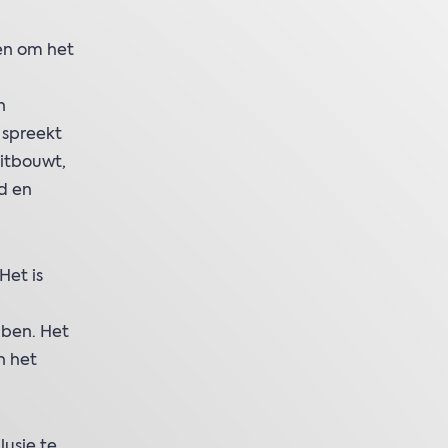
en om het
n
 spreekt
uitbouwt,
d en
Het is
bben. Het
n het
lusie te