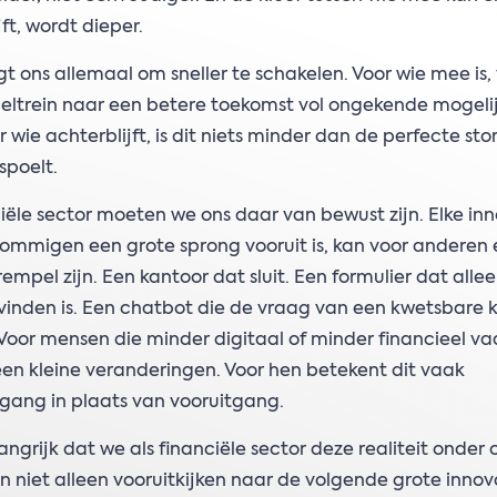
ft, wordt dieper.
t ons allemaal om sneller te schakelen. Voor wie mee is,
neltrein naar een betere toekomst vol ongekende mogeli
 wie achterblijft, is dit niets minder dan de perfecte sto
spoelt.
ciële sector moeten we ons daar van bewust zijn. Elke in
sommigen een grote sprong vooruit is, kan voor anderen
empel zijn. Een kantoor dat sluit. Een formulier dat alle
 vinden is. Een chatbot die de vraag van een kwetsbare k
 Voor mensen die minder digitaal of minder financieel vaa
geen kleine veranderingen. Voor hen betekent dit vaak
gang in plaats van vooruitgang.
langrijk dat we als financiële sector deze realiteit onder 
niet alleen vooruitkijken naar de volgende grote innov