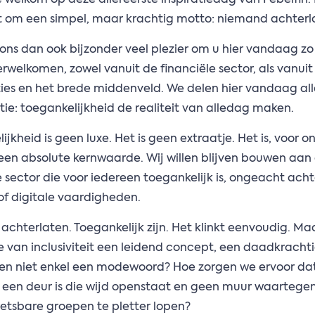
 welkom op deze allereerste inspiratiedag van Febelfin.
t om een simpel, maar krachtig motto: niemand achterl
ons dan ook bijzonder veel plezier om u hier vandaag zo t
welkomen, zowel vanuit de financiële sector, als vanuit
ies en het brede middenveld. We delen hier vandaag al
ie: toegankelijkheid de realiteit van alledag maken.
jkheid is geen luxe. Het is geen extraatje. Het is, voor on
 een absolute kernwaarde. Wij willen blijven bouwen aan
e sector die voor iedereen toegankelijk is, ongeacht ach
f digitale vaardigheden.
chterlaten. Toegankelijk zijn. Het klinkt eenvoudig. Ma
van inclusiviteit een leidend concept, een daadkracht
 en niet enkel een modewoord? Hoe zorgen we ervoor da
 een deur is die wijd openstaat en geen muur waartege
etsbare groepen te pletter lopen?