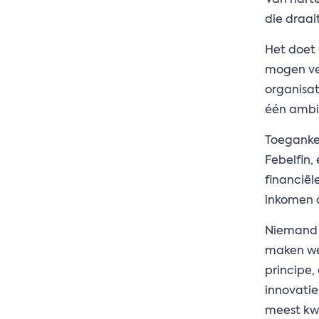
Van harte
die draai
Het doet 
mogen ver
organisat
één ambit
Toegankeli
Febelfin,
financiël
inkomen o
Niemand a
maken we 
principe,
innovatie
meest kw