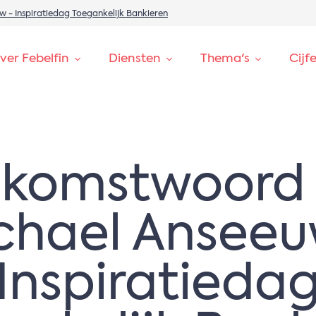
- Inspiratiedag Toegankelijk Bankieren
ver Febelfin
Diensten
Thema's
Cijf
komstwoord
chael Anseeu
Inspiratieda