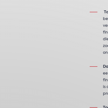
To
be
ve
fi
di
zo
on
Da
ee
fi
is
pr
To