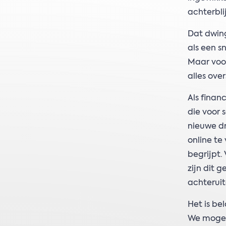
achterblij
Dat dwing
als een s
Maar voor
alles over
Als finan
die voor 
nieuwe dr
online te
begrijpt.
zijn dit 
achteruit
Het is be
We mogen 