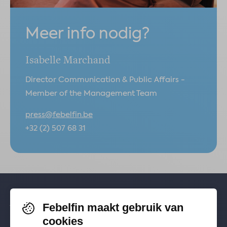
Meer info nodig?
Isabelle Marchand
Director Communication & Public Affairs -
Member of the Management Team
press@febelfin.be
+32 (2) 507 68 31
Febelfin maakt gebruik van
Volg je ons al? Blijf op de hoogte via
cookies