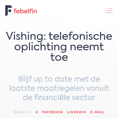
Contacteer ons
Vishing: telefonische
oplichting neemt
toe
Blijf up to date met de
laatste maatregelen vanuit
de financiële sector
DELEN
X
FACEBOOK
LINKEDIN
E-MAIL