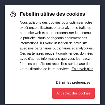
Pour rester informé-e de nos
Febelfin utilise des cookies
dernières actualités, suivez-nous sur
Nous utilisons des cookies pour optimiser votre
Facebook
,
TikTok
,
X
,
LinkedIn
&
expérience utilisateur, pour analyser le trafic de
notre site web et pour personnaliser le contenu et
Instagram
la publicité. Nous partageons également des
informations sur votre utilisation de notre site
avec nos partenaires publicitaires et analytiques.
Ces partenaires peuvent combiner ces données
Recevez notre newsletter
avec d'autres informations que vous leur avez
fournies ou qu'ils ont recueillies sur la base de
Souscrire
votre utilisation de leurs services.
En savoir plus
.
Oui, je veux recevoir la lettre d’information de Febelfin et
j’accepte la
Privacy Policy
.
Définir les préférences
Acceptez des cookies
Définir les préférences
© Febelfin 2026 -
Disclaimer
-
Data Protection Policy
-
Cookie Policy