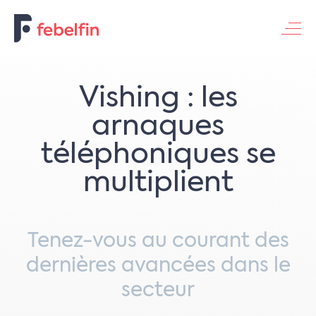
Contacteer ons
​​Vishing : les
arnaques
téléphoniques se
multiplient​
Tenez-vous au courant des
dernières avancées dans le
secteur