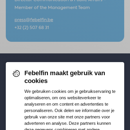
Member of the Management Team
press@febelfin.be
+32 (2) 507 68 31
Febelfin maakt gebruik van
Volg je ons al? Blijf op de hoogte via
cookies
Facebook
,
TikTok
,
X
,
LinkedIn
&
We gebruiken cookies om je gebruikservaring te
Instagram
.
optimaliseren, om ons websiteverkeer te
analyseren en om content en advertenties te
personaliseren. Ook delen we informatie over je
Ontvang onze nieuwsbrief
gebruik van onze site met onze partners voor
adverteren en analyse. Deze partners kunnen
deze gegevens combineren met andere