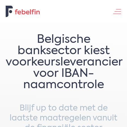
Contacteer ons
Belgische
banksector kiest
voorkeursleverancier
voor IBAN-
naamcontrole
Blijf up to date met de
laatste maatregelen vanuit