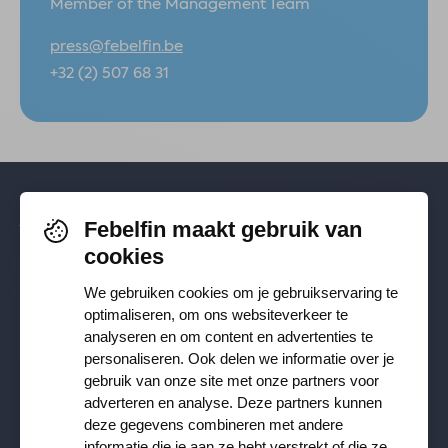
Member of the Management Team
press@febelfin.be
+32 (2) 507 68 31
Febelfin maakt gebruik van
Volg je ons al? Blijf op de hoogte via
cookies
Facebook
,
TikTok
,
X
,
LinkedIn
&
We gebruiken cookies om je gebruikservaring te
Instagram
.
optimaliseren, om ons websiteverkeer te
analyseren en om content en advertenties te
personaliseren. Ook delen we informatie over je
Ontvang onze nieuwsbrief
gebruik van onze site met onze partners voor
adverteren en analyse. Deze partners kunnen
deze gegevens combineren met andere
Inschrijven
informatie die je aan ze hebt verstrekt of die ze