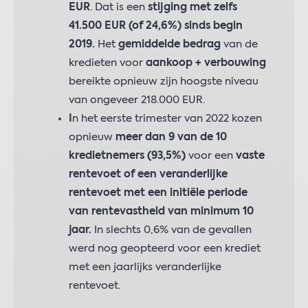
EUR
. Dat is een
stijging met zelfs
41.500 EUR (of 24,6%) sinds begin
2019.
Het
gemiddelde bedrag
van de
kredieten voor
aankoop + verbouwing
bereikte opnieuw zijn hoogste niveau
van ongeveer 218.000 EUR.
I
n het eerste trimester van 2022 kozen
opnieuw
meer dan 9 van de 10
kredietnemers (93,5%)
voor een
vaste
rentevoet of een veranderlijke
rentevoet met een initiële periode
van rentevastheid van minimum 10
jaar.
In slechts 0,6% van de gevallen
werd nog geopteerd voor een krediet
met een jaarlijks veranderlijke
rentevoet.