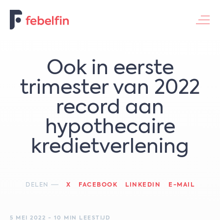
Contacteer ons
Ook in eerste
trimester van 2022
record aan
hypothecaire
kredietverlening
DELEN
X
FACEBOOK
LINKEDIN
E-MAIL
5 MEI 2022 - 10 MIN LEESTIJD