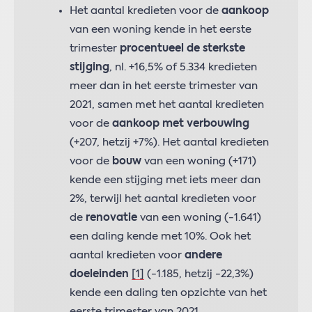
Het aantal kredieten voor de
aankoop
van een woning kende in het eerste
trimester
procentueel de sterkste
stijging
, nl. +16,5% of 5.334 kredieten
meer dan in het eerste trimester van
2021, samen met het aantal kredieten
voor de
aankoop met verbouwing
(+207, hetzij +7%). Het aantal kredieten
voor de
bouw
van een woning (+171)
kende een stijging met iets meer dan
2%, terwijl het aantal kredieten voor
de
renovatie
van een woning (-1.641)
een daling kende met 10%. Ook het
aantal kredieten voor
andere
doeleinden
[1]
(-1.185, hetzij -22,3%)
kende een daling ten opzichte van het
eerste trimester van 2021.