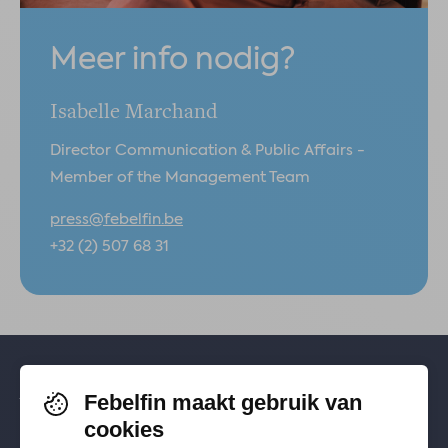
Meer info nodig?
Isabelle Marchand
Director Communication & Public Affairs -
Member of the Management Team
press@febelfin.be
+32 (2) 507 68 31
Febelfin maakt gebruik van
Volg je ons al? Blijf op de hoogte via
cookies
Facebook
,
TikTok
,
X
,
LinkedIn
&