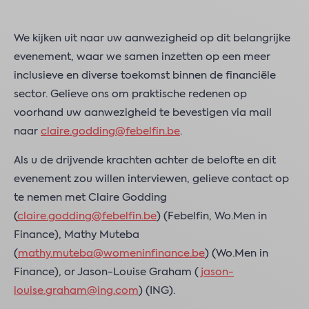
We kijken uit naar uw aanwezigheid op dit belangrijke
evenement, waar we samen inzetten op een meer
inclusieve en diverse toekomst binnen de financiële
sector. Gelieve ons om praktische redenen op
voorhand uw aanwezigheid te bevestigen via mail
naar
claire.godding@febelfin.be
.
Als u de drijvende krachten achter de belofte en dit
evenement zou willen interviewen, gelieve contact op
te nemen met Claire Godding
(
claire.godding@febelfin.be
) (Febelfin, Wo.Men in
Finance), Mathy Muteba
(
mathy.muteba@womeninfinance.be
) (Wo.Men in
Finance), or Jason-Louise Graham (
jason-
louise.graham@ing.com
) (ING).