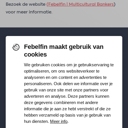
Bezoek de website
(Febelfin | Multicultural Bankers
)
voor meer informatie.
Febelfin maakt gebruik van
Volg je ons al? Blijf op de hoogte via
cookies
Facebook
,
TikTok
,
X
,
LinkedIn
&
We gebruiken cookies om je gebruikservaring te
Instagram
.
optimaliseren, om ons websiteverkeer te
analyseren en om content en advertenties te
personaliseren. Ook delen we informatie over je
Ontvang onze nieuwsbrief
gebruik van onze site met onze partners voor
adverteren en analyse. Deze partners kunnen
deze gegevens combineren met andere
Inschrijven
informatie die je aan ze hebt verstrekt of die ze
hebben verzameld op basis van je gebruik van
JA, ik wil de Febelfin nieuwsbrief ontvangen en ga akkoord
hun diensten.
Meer info
.
met de
Privacy Policy