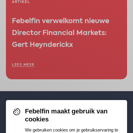
ARTIKEL
Febelfin verwelkomt nieuwe
Director Financial Markets:
Gert Heynderickx
LEES MEER
Febelfin maakt gebruik van
Volg je ons al? Blijf op de hoogte via
cookies
Facebook
,
TikTok
,
X
,
LinkedIn
&
We gebruiken cookies om je gebruikservaring te