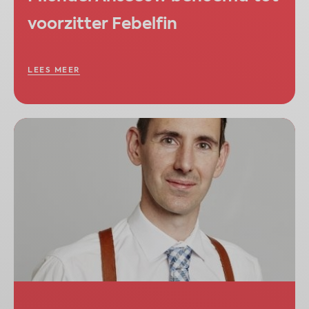
voorzitter Febelfin​
LEES MEER