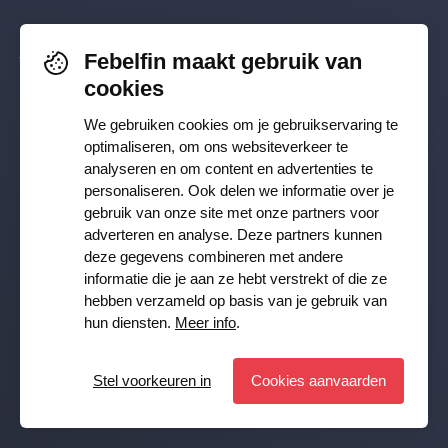
Toezicht & beleid
Febelfin maakt gebruik van
Volg je ons al? Blijf op de hoogte via
Sparen en beleggen
cookies
Facebook
,
TikTok
,
X
,
LinkedIn
&
Werken in de financiële sector
We gebruiken cookies om je gebruikservaring te
Instagram
.
optimaliseren, om ons websiteverkeer te
analyseren en om content en advertenties te
Cijfers
personaliseren. Ook delen we informatie over je
Ontvang onze nieuwsbrief
gebruik van onze site met onze partners voor
adverteren en analyse. Deze partners kunnen
deze gegevens combineren met andere
Inschrijven
Pers
informatie die je aan ze hebt verstrekt of die ze
hebben verzameld op basis van je gebruik van
JA, ik wil de Febelfin nieuwsbrief ontvangen en ga akkoord
hun diensten.
Meer info
.
met de
Privacy Policy
Publicaties
Stel voorkeuren in
Cookies aanvaarden
Stel voorkeuren in
© Febelfin 2026 -
Disclaimer
-
Data Protection Policy
-
Cookie Policy