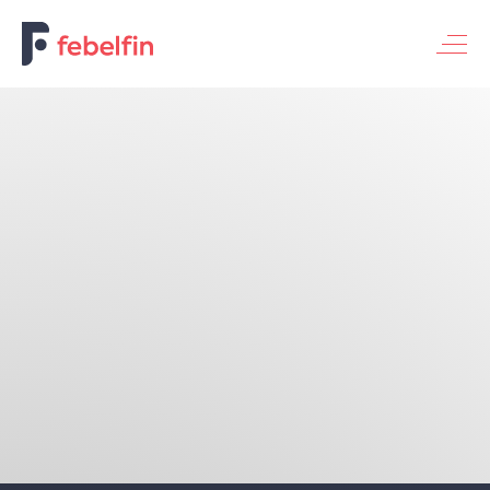
Basisbankdienst voor particulieren
Basisbankdienst voor ondernemingen
Universele bankdienst
Thema's
Financiering v/d economie
Digitalisering & innovatie
Bank & Maatschappij
Fraude & veiligheid
Duurzaam bankieren