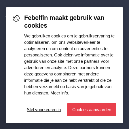
Toezicht & beleid
Febelfin maakt gebruik van
Volg je ons al? Blijf op de hoogte via
Sparen en beleggen
cookies
Facebook
,
TikTok
,
X
,
LinkedIn
&
Werken in de financiële sector
We gebruiken cookies om je gebruikservaring te
Instagram
.
optimaliseren, om ons websiteverkeer te
analyseren en om content en advertenties te
Cijfers
personaliseren. Ook delen we informatie over je
Ontvang onze nieuwsbrief
gebruik van onze site met onze partners voor
adverteren en analyse. Deze partners kunnen
deze gegevens combineren met andere
Inschrijven
Pers
informatie die je aan ze hebt verstrekt of die ze
hebben verzameld op basis van je gebruik van
JA, ik wil de Febelfin nieuwsbrief ontvangen en ga akkoord
hun diensten.
Meer info
.
met de
Privacy Policy
Publicaties
Stel voorkeuren in
Cookies aanvaarden
Stel voorkeuren in
© Febelfin 2026 -
Disclaimer
-
Data Protection Policy
-
Cookie Policy