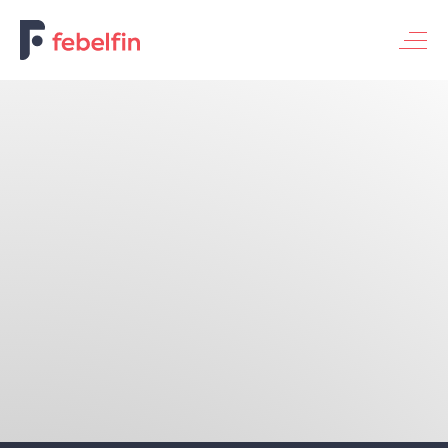
Basisbankdienst voor particulieren
Basisbankdienst voor ondernemingen
Universele bankdienst
Thema's
Financiering v/d economie
Digitalisering & innovatie
Bank & Maatschappij
Fraude & veiligheid
Duurzaam bankieren