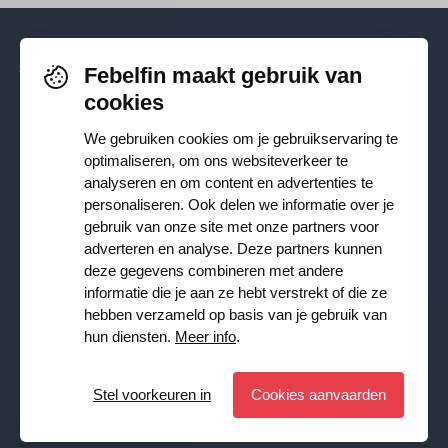
Febelfin maakt gebruik van
Volg je ons al? Blijf op de hoogte via
cookies
Facebook
,
TikTok
,
X
,
LinkedIn
&
We gebruiken cookies om je gebruikservaring te
Instagram
.
optimaliseren, om ons websiteverkeer te
analyseren en om content en advertenties te
personaliseren. Ook delen we informatie over je
Ontvang onze nieuwsbrief
gebruik van onze site met onze partners voor
adverteren en analyse. Deze partners kunnen
deze gegevens combineren met andere
Inschrijven
informatie die je aan ze hebt verstrekt of die ze
hebben verzameld op basis van je gebruik van
JA, ik wil de Febelfin nieuwsbrief ontvangen en ga akkoord
hun diensten.
Meer info
.
met de
Privacy Policy
Stel voorkeuren in
Cookies aanvaarden
Stel voorkeuren in
© Febelfin 2026 -
Disclaimer
-
Data Protection Policy
-
Cookie Policy