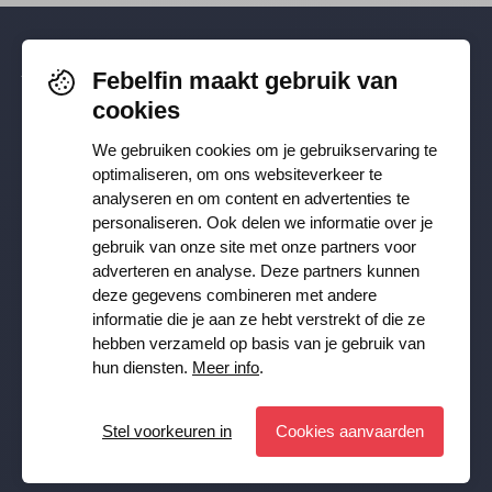
Febelfin maakt gebruik van
Volg je ons al? Blijf op de hoogte via
cookies
Facebook
,
TikTok
,
X
,
LinkedIn
&
We gebruiken cookies om je gebruikservaring te
Instagram
.
optimaliseren, om ons websiteverkeer te
analyseren en om content en advertenties te
personaliseren. Ook delen we informatie over je
Ontvang onze nieuwsbrief
gebruik van onze site met onze partners voor
adverteren en analyse. Deze partners kunnen
deze gegevens combineren met andere
Inschrijven
informatie die je aan ze hebt verstrekt of die ze
hebben verzameld op basis van je gebruik van
JA, ik wil de Febelfin nieuwsbrief ontvangen en ga akkoord
hun diensten.
Meer info
.
met de
Privacy Policy
Stel voorkeuren in
Cookies aanvaarden
Stel voorkeuren in
© Febelfin 2026 -
Disclaimer
-
Data Protection Policy
-
Cookie Policy