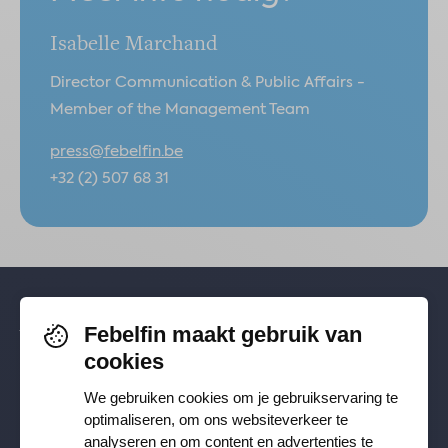
Isabelle Marchand
Director Communication & Public Affairs -
Member of the Management Team
press@febelfin.be
+32 (2) 507 68 31
Febelfin maakt gebruik van
Volg je ons al? Blijf op de hoogte via
cookies
Facebook
,
TikTok
,
X
,
LinkedIn
&
We gebruiken cookies om je gebruikservaring te
Instagram
.
optimaliseren, om ons websiteverkeer te
analyseren en om content en advertenties te