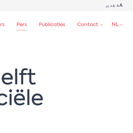
A
A
A
A
A
A
NL
ers
Pers
Publicaties
Contact
ZOEKEN
elft
ciële