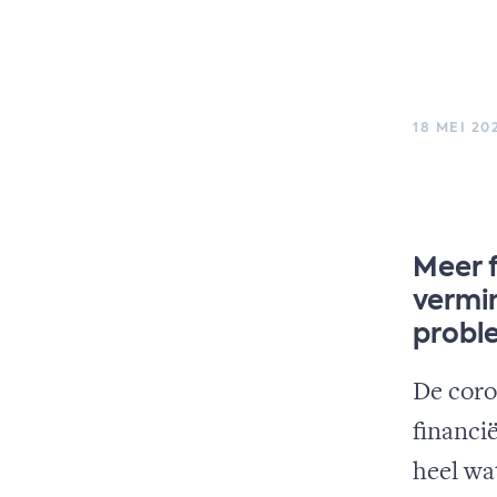
18 MEI 20
Meer f
vermin
probl
De coro
financi
heel wa