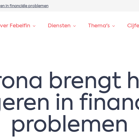
en in financiële problemen
ver Febelfin
Diensten
Thema's
Cijf
ona brengt h
eren in finan
problemen