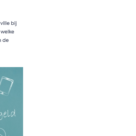
lle bij
n welke
n de