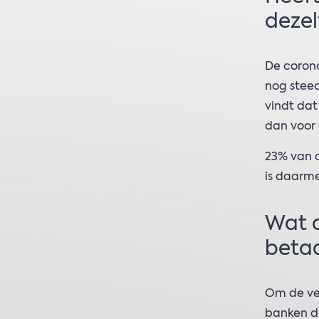
dezel
De corona
nog steed
vindt da
dan voor d
23% van d
is daarme
Wat d
beta
Om de ver
banken de