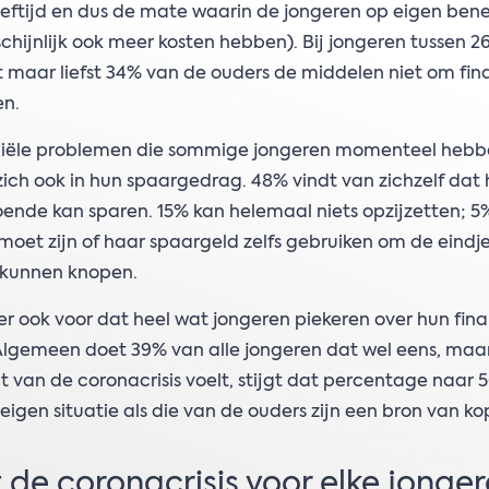
eftijd en dus de mate waarin de jongeren op eigen ben
chijnlijk ook meer kosten hebben). Bij jongeren tussen 2
t maar liefst 34% van de ouders de middelen niet om fina
en.
ciële problemen die sommige jongeren momenteel hebb
zich ook in hun spaargedrag. 48% vindt van zichzelf dat hi
oende kan sparen. 15% kan helemaal niets opzijzetten; 5
oet zijn of haar spaargeld zelfs gebruiken om de eindj
 kunnen knopen.
 er ook voor dat heel wat jongeren piekeren over hun fina
 Algemeen doet 39% van alle jongeren dat wel eens, maar
 van de coronacrisis voelt, stijgt dat percentage naar 
eigen situatie als die van de ouders zijn een bron van k
 de coronacrisis voor elke jonger