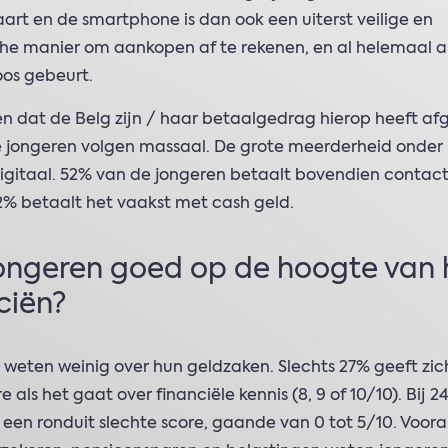
art en de smartphone is dan ook een uiterst veilige en
he manier om aankopen af te rekenen, en al helemaal al
oos gebeurt.
n dat de Belg zijn / haar betaalgedrag hierop heeft a
e jongeren volgen massaal. De grote meerderheid onder
igitaal. 52% van de jongeren betaalt bovendien contact
2% betaalt het vaakst met cash geld.
jongeren goed op de hoogte van
ciën?
weten weinig over hun geldzaken. Slechts 27% geeft zic
 als het gaat over financiële kennis (8, 9 of 10/10). Bij 2
een ronduit slechte score, gaande van 0 tot 5/10. Voora