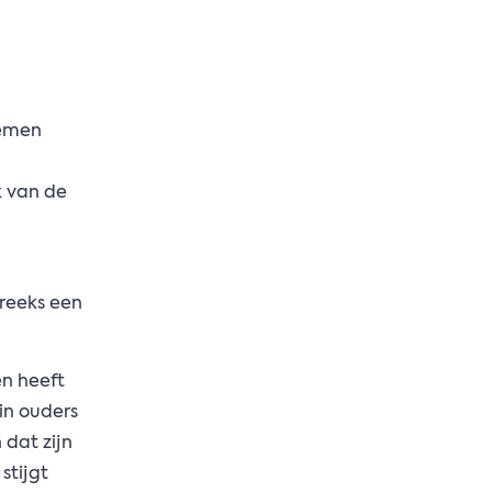
lemen
k van de
treeks een
en heeft
in ouders
 dat zijn
stijgt