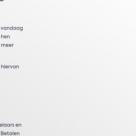
an vandaag
r hen
s meer
 hiervan
elaars en
 Betalen