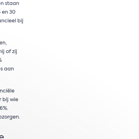
en staan
6 en 30
ncieel bij
en,
j of zij
%
es aan
nciële
 bij wie
56%.
opzorgen.
e