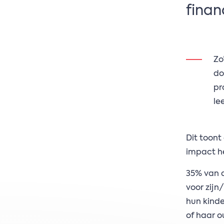
finan
Zo
do
pr
le
Dit toont
impact he
35% van d
voor zijn
hun kinde
of haar o