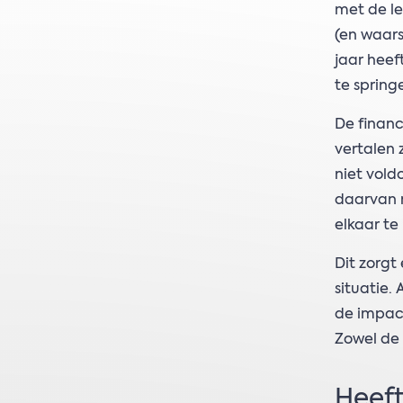
met de le
(en waars
jaar heef
te spring
De finan
vertalen 
niet vold
daarvan m
elkaar te
Dit zorgt
situatie.
de impact
Zowel de 
Heeft