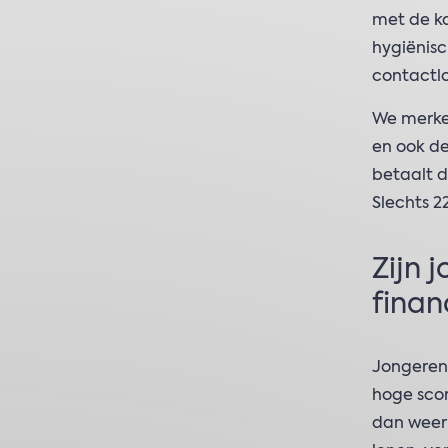
met de ka
hygiënisc
contactl
We merke
en ook d
betaalt d
Slechts 2
Zijn 
finan
Jongeren 
hoge score
dan weer 