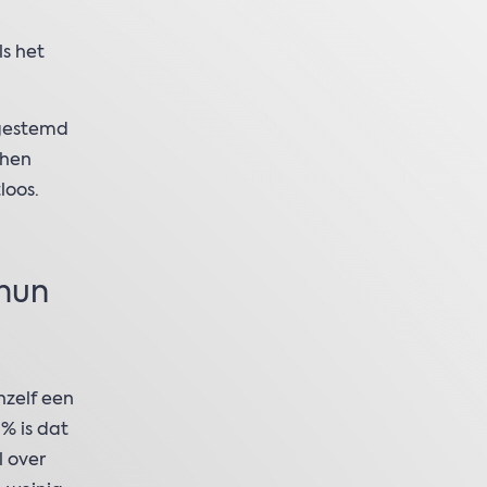
s het
fgestemd
 hen
loos.
 hun
hzelf een
4% is dat
l over