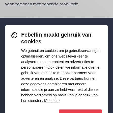
voor personen met beperkte mobiliteit.
Febelfin maakt gebruik van
Volg je ons al? Blijf op de hoogte via
cookies
Facebook
,
TikTok
,
X
,
LinkedIn
&
We gebruiken cookies om je gebruikservaring te
Instagram
.
optimaliseren, om ons websiteverkeer te
analyseren en om content en advertenties te
personaliseren. Ook delen we informatie over je
Ontvang onze nieuwsbrief
gebruik van onze site met onze partners voor
adverteren en analyse. Deze partners kunnen
deze gegevens combineren met andere
Inschrijven
informatie die je aan ze hebt verstrekt of die ze
hebben verzameld op basis van je gebruik van
JA, ik wil de Febelfin nieuwsbrief ontvangen en ga akkoord
hun diensten.
Meer info
.
met de
Privacy Policy