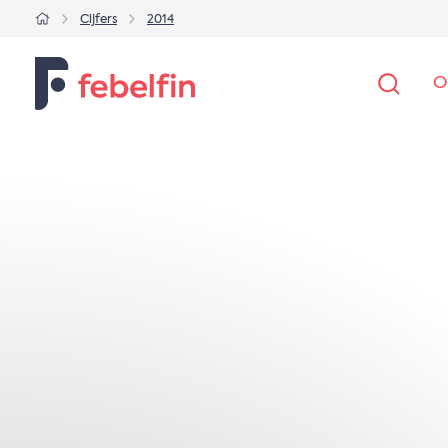
Cijfers
2014
O