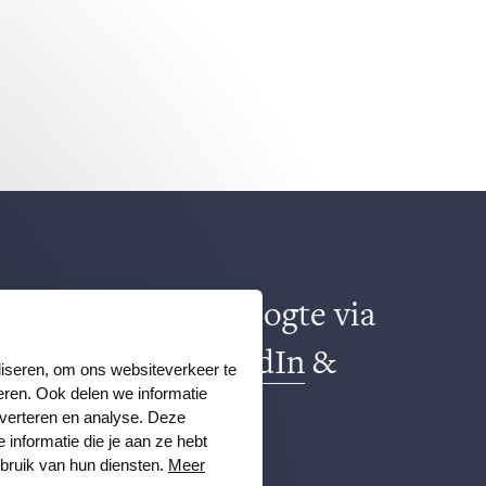
ns al? Blijf op de hoogte via
k
,
TikTok
,
X
,
LinkedIn
&
liseren, om ons websiteverkeer te
eren. Ook delen we informatie
m
.
dverteren en analyse. Deze
nformatie die je aan ze hebt
ebruik van hun diensten.
Meer