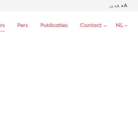
A
A
A
A
A
A
NL
ers
Pers
Publicaties
Contact
ZOEKEN