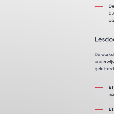
De
qu
aa
Lesdoe
De worksh
onderwijs
geletterd
ET
ri
ET