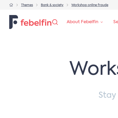
Themes
Bank & society
Workshop online fraude
About Febelfin
Se
Work
Stay