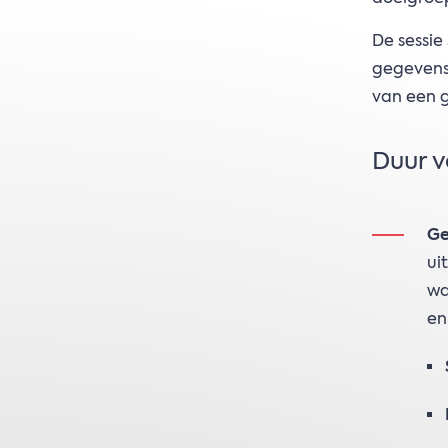
De sessie
gegevens,
van een g
Duur 
Ge
ui
wa
en