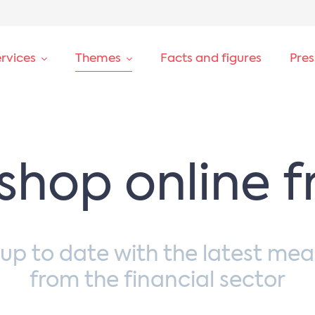
rvices
Themes
Facts and figures
Pre
shop online f
 up to date with the latest mea
from the financial sector