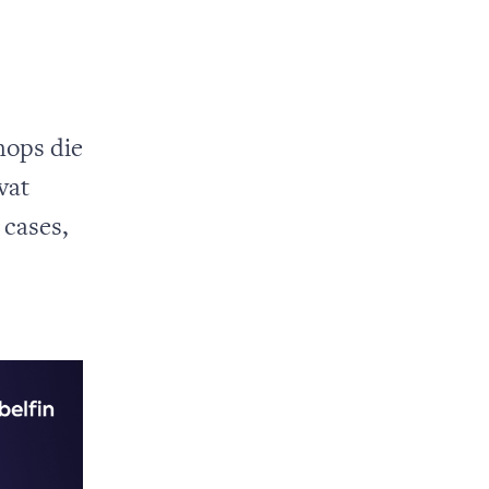
hops die
vat
 cases,