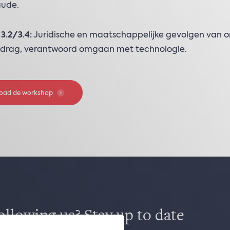
aude.
 3.2/3.4:
Juridische en maatschappelijke gevolgen van o
drag, verantwoord omgaan met technologie.
oad de workshop
ollowing us? Stay up to date