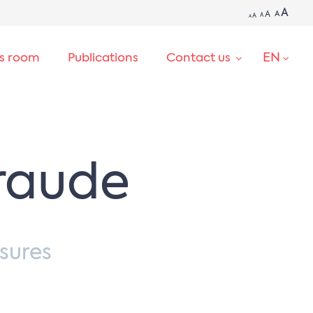
A
A
A
A
A
A
EN
ss room
Publications
Contact us
SEARCH
raude
sures