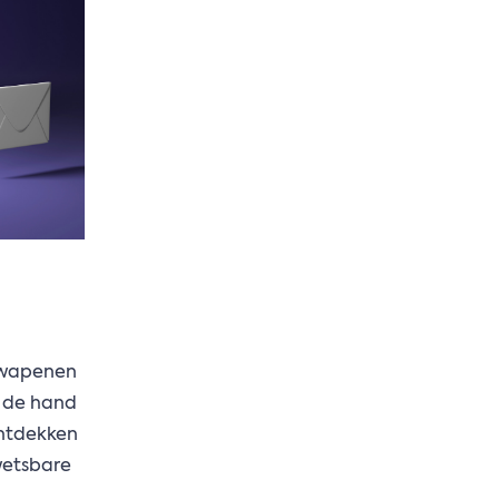
n wapenen
n de hand
ontdekken
wetsbare