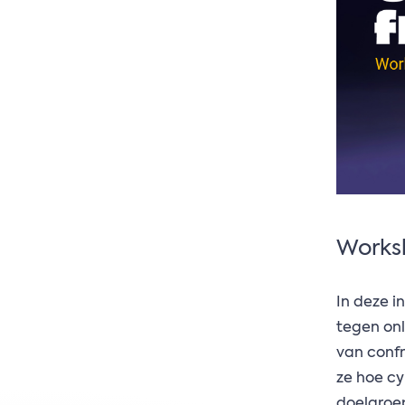
Works
In deze i
tegen onl
van confr
ze hoe c
doelgroe