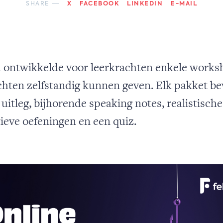
SHARE
X
FACEBOOK
LINKEDIN
E-MAIL
n ontwikkelde voor leerkrachten enkele works
chten zelfstandig kunnen geven. Elk pakket be
uitleg, bijhorende speaking notes, realistische
tieve oefeningen en een quiz.