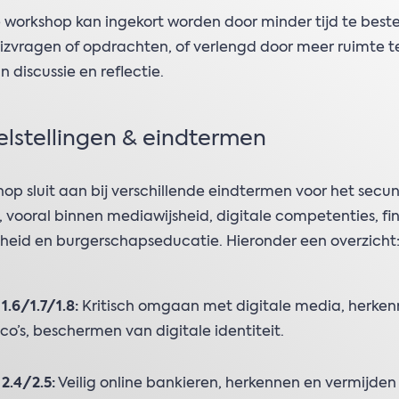
 workshop kan ingekort worden door minder tijd te bes
izvragen of opdrachten, of verlengd door meer ruimte 
n discussie en reflectie.
lstellingen & eindtermen
op sluit aan bij verschillende eindtermen voor het secu
, vooral binnen mediawijsheid, digitale competenties, fi
heid en burgerschapseducatie. Hieronder een overzicht
 1.6/1.7/1.8:
Kritisch omgaan met digitale media, herke
sico’s, beschermen van digitale identiteit.
 2.4/2.5:
Veilig online bankieren, herkennen en vermijden