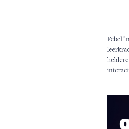
Febelfi
leerkra
heldere 
interac