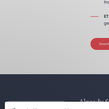
fr
ET
ge
Downl
Already f