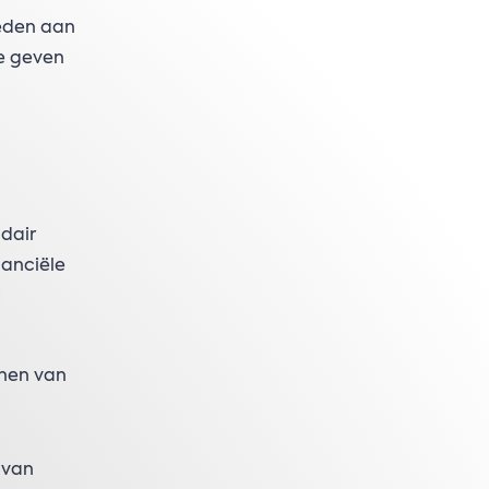
teden aan
te geven
ndair
nanciële
:
nnen van
 van