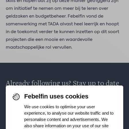
skills en hopen dat zij op deze manier getriggerd zijn
om initiatief te nemen om meer bij te leren over
geldzaken en budgetbeheer. Febelfin vond de
samenwerking met TADA alvast heel leerrijk en hoopt
in de toekomst verder te kunnen inzetten op dit soort
projecten die een mooie en waardevolle
maatschappelijke rol vervullen.
Already following us? Stay up to date
via
Facebook
,
TikTok
,
X
,
LinkedIn
&
Febelfin uses cookies
Instagram
.
We use cookies to optimise your user
experience, to analyse our website traffic and to
personalise content and advertisements. We
Receive our newsletter
also share information on your use of our site