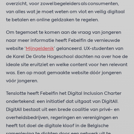
overzicht, voor zowel begeleiders als consumenten,
van alles wat je moet weten om vlot en veilig digitaal
te betalen en online geldzaken te regelen.
Om tegemoet te komen aan de vraag van jongeren
naar meer informatie heeft Febelfin de vernieuwde
website ‘
Mijngeldenik
’ gelanceerd. UX-studenten van
de Karel De Grote Hogeschool dachten na over hoe de
ideale site eruitziet en welke content voor hen relevant
was. Een op maat gemaakte website dóór jongeren
vóór jongeren.
Tenslotte heeft Febelfin het Digital Inclusion Charter
ondertekend: een initiatief dat uitgaat van DigitAll.
DigitAll bestaat uit een brede coalitie van privé- en
overheidsbedrijven, regeringen en verenigingen en
heeft tot doel de digitale kloof in de Belgische
samenleving te dichten door een netwerk uit te