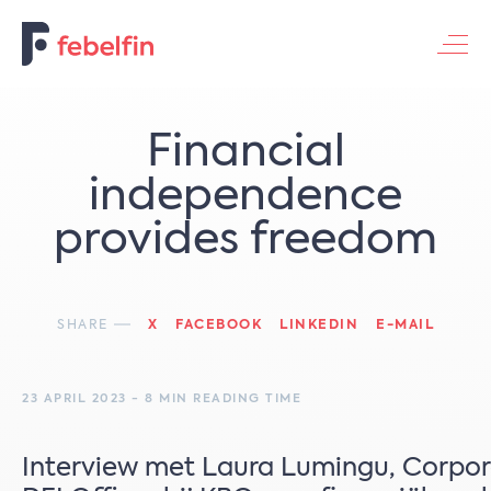
Contacteer ons
Financial
independence
provides freedom
SHARE
X
FACEBOOK
LINKEDIN
E-MAIL
23 APRIL 2023 - 8 MIN READING TIME
Interview met Laura Lumingu, Corpor