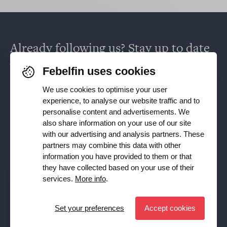
Already following us? Stay up to date
via
Facebook
,
TikTok
,
X
,
LinkedIn
&
Febelfin uses cookies
Instagram
.
We use cookies to optimise your user
experience, to analyse our website traffic and to
personalise content and advertisements. We
Receive our newsletter
also share information on your use of our site
with our advertising and analysis partners. These
partners may combine this data with other
Subscribe
information you have provided to them or that
they have collected based on your use of their
YES, I want to receive the Febelfin newsletter and agree to
services.
More info
.
the
Privacy Policy
Set your preferences
Accept cookies
Set preferences
© Febelfin 2026 -
Disclaimer
-
Data Protection Policy
-
Cookie Policy