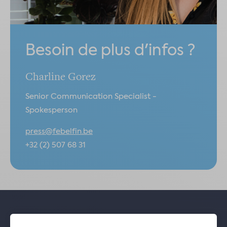
Besoin de plus d'infos ?
Charline Gorez
Senior Communication Specialist -
Spokesperson
press@febelfin.be
+32 (2) 507 68 31