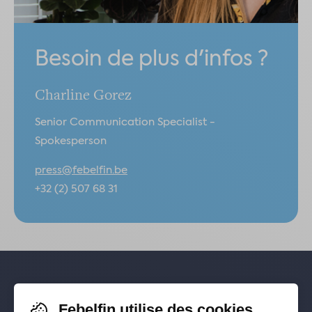
Besoin de plus d'infos ?
Charline Gorez
Senior Communication Specialist -
Spokesperson
press@febelfin.be
+32 (2) 507 68 31
Pour rester informé-e de nos
Febelfin utilise des cookies