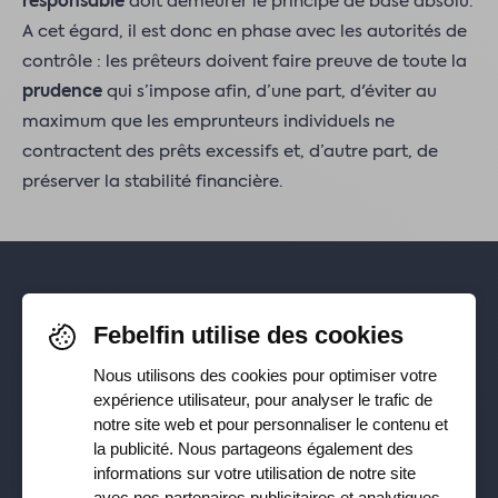
responsable
doit demeurer le principe de base absolu.
A cet égard, il est donc en phase avec les autorités de
contrôle : les prêteurs doivent faire preuve de toute la
prudence
qui s’impose afin, d’une part, d'éviter au
maximum que les emprunteurs individuels ne
contractent des prêts excessifs et, d’autre part, de
préserver la stabilité financière.
Pour rester informé-e de nos
Febelfin utilise des cookies
dernières actualités, suivez-nous sur
Nous utilisons des cookies pour optimiser votre
Facebook
,
TikTok
,
X
,
LinkedIn
&
expérience utilisateur, pour analyser le trafic de
notre site web et pour personnaliser le contenu et
Instagram
la publicité. Nous partageons également des
informations sur votre utilisation de notre site
avec nos partenaires publicitaires et analytiques.