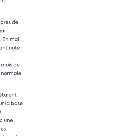
ons
, près de
our
. En mai
dant noté
 mois de
n normale
étaient
ur la base
x
ec une
les