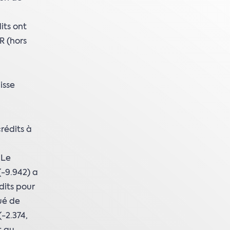
its ont
R (hors
isse
rédits à
 Le
-9.942) a
dits pour
ué de
-2.374,