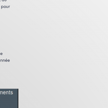
t au
s pour
ne
année