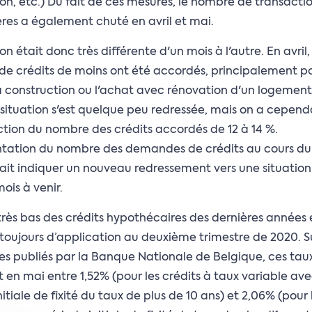
on, etc.) Du fait de ces mesures, le nombre de transacti
res a également chuté en avril et mai.
on était donc très différente d'un mois à l'autre. En avril
 de crédits de moins ont été accordés, principalement p
la construction ou l'achat avec rénovation d'un logement
la situation s'est quelque peu redressée, mais on a cepen
tion du nombre des crédits accordés de 12 à 14 %.
tation du nombre des demandes de crédits au cours du
rait indiquer un nouveau redressement vers une situatio
ois à venir.
très bas des crédits hypothécaires des dernières années 
 toujours d’application au deuxième trimestre de 2020. S
res publiés par la Banque Nationale de Belgique, ces tau
nt en mai entre 1,52% (pour les crédits à taux variable av
itiale de fixité du taux de plus de 10 ans) et 2,06% (pour 