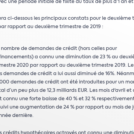
vec une période initiale de fixité du taux de plus d’1 an e
ra ci-dessous les principaux constats pour le deuxième 
ar rapport au deuxième trimestre de 2019 :
 nombre de demandes de crédit (hors celles pour
financements) a connu une diminution de 23 % au deux
imestre 2020 par rapport au deuxième trimestre 2019. L
s demandes de crédit a lui aussi diminué de 16%. Néanm
.000 demandes de crédit ont été introduites pour un m
tal d’un peu plus de 12,3 milliards EUR. Les mois d'avril et
t connu une forte baisse de 40 % et 32 % respectivement.
suivi une augmentation de 24 % par rapport au mois de j
année dernière.
s crédits hypothécaires octroyés ont connu une diminut