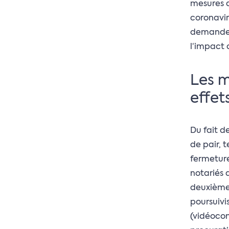
mesures d
coronavir
demandes 
l‘impact 
Les m
effet
Du fait d
de pair, 
fermeture
notariés 
deuxième 
poursuivi
(vidéocon