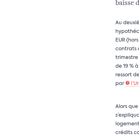
baisse 
Au deuxiè
hypothéca
EUR (hors
contrats 
trimestre
de 19 % à
ressort d
par
l’U
Alors que
s’expliqu
logement 
crédits c