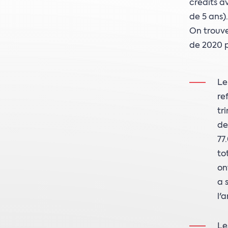
crédits a
de 5 ans).
On trouve
de 2020 p
Le
re
tr
de
77
to
on
a 
l'
Le