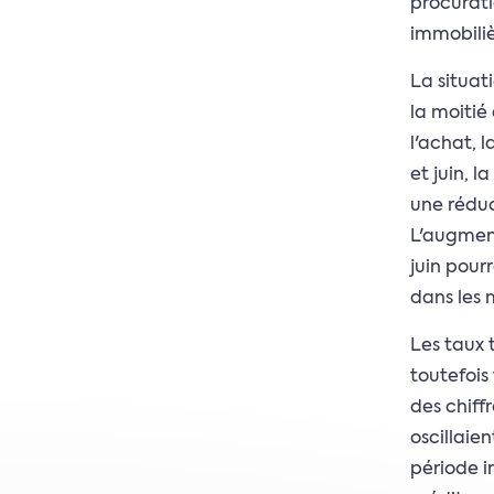
procurati
immobiliè
La situati
la moitié
l'achat, 
et juin, 
une réduc
L'augmen
juin pour
dans les m
Les taux 
toutefois
des chiff
oscillaie
période in