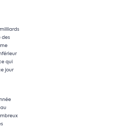
milliards
e des
ième
nférieur
ce qui
ce jour
année
 au
nombreux
es