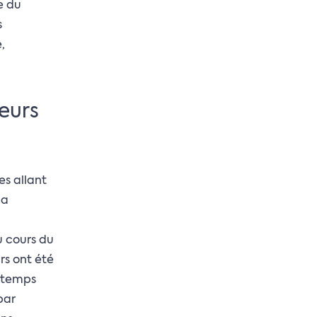
e du
s
,
leurs
es allant
la
u cours du
rs ont été
n temps
par