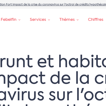
ion Fort impact de la crise du coronavirus sur l'octroi de crédits hypothécai
 Febelfin
Services
Thèmes
Chiffres
unt et habit
mpact de la c
virus sur l'oc