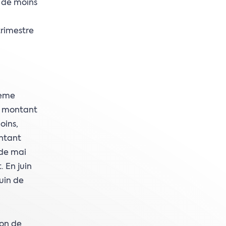
t de moins
trimestre
ième
e montant
oins,
ontant
 de mai
 En juin
uin de
ion de