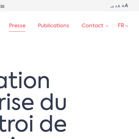
A
res
A
A
A
A
A
FR
Presse
Publications
Contact
RECHERCHE
ation
rise du
troi de