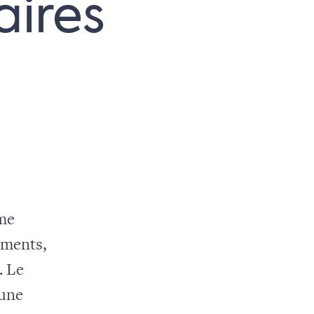
aires
me
ements,
. Le
 une