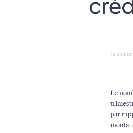
créd
24 JUILLE
Le nomb
trimest
par rap
montant