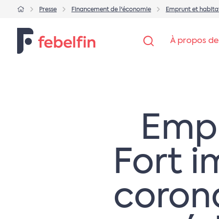
Presse
Financement de l'économie
Emprunt et habitat
À propos de
Empr
Fort i
corona