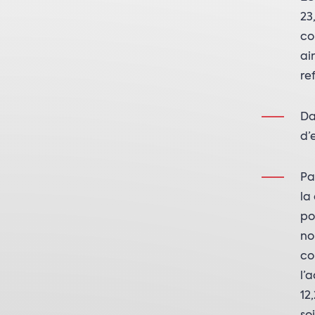
23
co
ai
re
Da
d’
Pa
la
po
no
co
l’
12