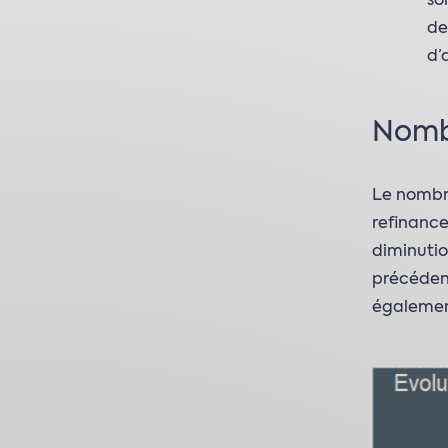
so
de
d’
Nomb
Le nombre
refinanc
diminutio
précéden
égalemen