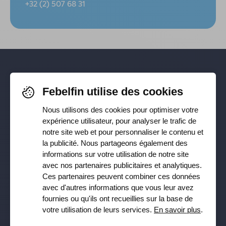
+32 (2) 507 68 31
Pour rester informé-e de nos
Febelfin utilise des cookies
dernières actualités, suivez-nous sur
Nous utilisons des cookies pour optimiser votre
Facebook
,
TikTok
,
X
,
LinkedIn
&
expérience utilisateur, pour analyser le trafic de
notre site web et pour personnaliser le contenu et
Instagram
la publicité. Nous partageons également des
informations sur votre utilisation de notre site
avec nos partenaires publicitaires et analytiques.
Ces partenaires peuvent combiner ces données
Recevez notre newsletter
avec d'autres informations que vous leur avez
fournies ou qu'ils ont recueillies sur la base de
Souscrire
votre utilisation de leurs services.
En savoir plus
.