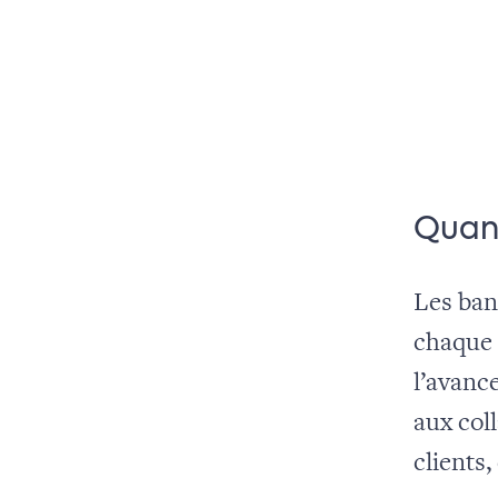
Quand
Les ban
chaque 
l’avanc
aux col
clients