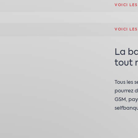
VOICI LE
VOICI LE
La ba
tout 
Tous les 
pourrez d
GSM, paye
selfbanq