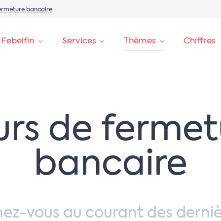
ermeture bancaire
 Febelfin
Services
Thèmes
Chiffres
urs de fermet
bancaire
nez-vous au courant des derniè