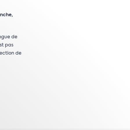
anche,
ingue de
st pas
rection de