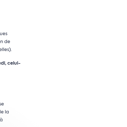
ques
on de
lles).
i, celui-
se
e la
 à