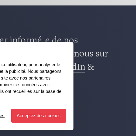
er informé-e de nos
 actualités, suivez-nous sur
ce utilisateur, pour analyser le
k
,
TikTok
,
X
,
LinkedIn
&
 et la publicité. Nous partageons
e site avec nos partenaires
m
combiner ces données avec
ls ont recueillies sur la base de
ces
Acceptez des cookies