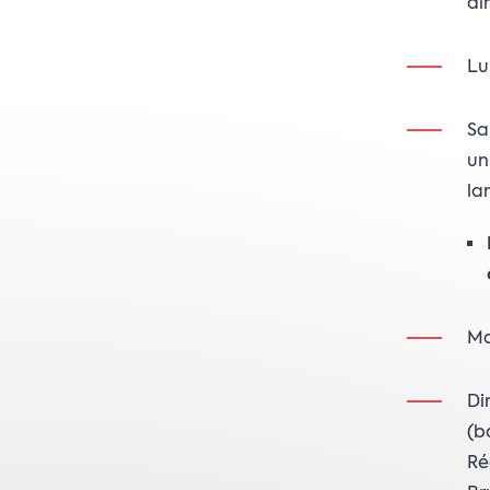
di
Lu
Sa
un
la
Ma
Di
(b
Ré