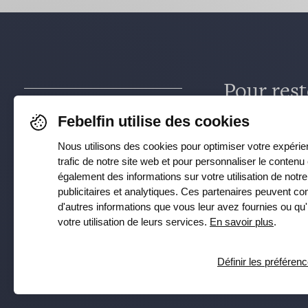
Pour rest
dernières
Febelfin utilise des cookies
Nous utilisons des cookies pour optimiser votre expérien
Faceboo
trafic de notre site web et pour personnaliser le contenu
également des informations sur votre utilisation de notr
Instagra
publicitaires et analytiques. Ces partenaires peuvent 
d'autres informations que vous leur avez fournies ou qu'i
votre utilisation de leurs services.
En savoir plus
.
Définir les préféren
Définir les préférences
© Febelfin 2026 -
Disclaimer
-
Data Protection Policy
-
Cookie Policy