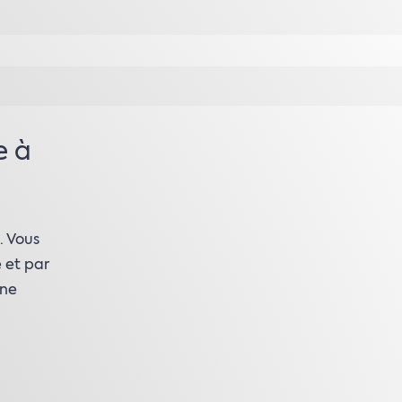
e à
. Vous
 et par
une