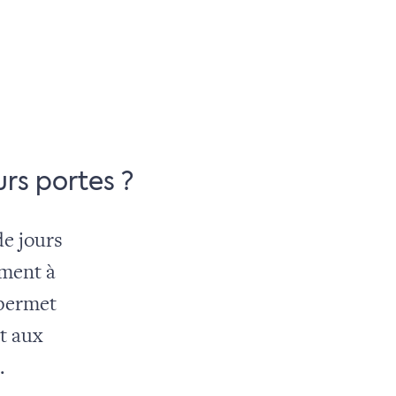
urs portes ?
e jours
ement à
 permet
t aux
.