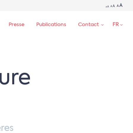
A
A
A
A
A
A
FR
Presse
Publications
Contact
RECHERCHE
ure
res