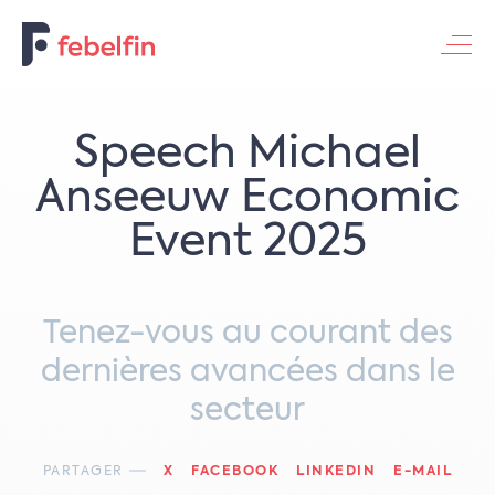
Contacteer ons
Speech Michael
Anseeuw Economic
Event 2025
Tenez-vous au courant des
dernières avancées dans le
secteur
PARTAGER
X
FACEBOOK
LINKEDIN
E-MAIL