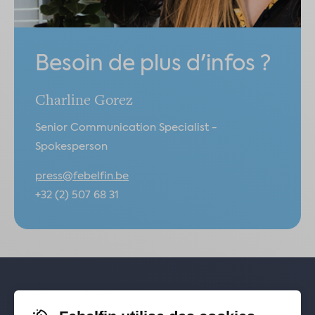
Besoin de plus d'infos ?
Charline Gorez
Senior Communication Specialist -
Spokesperson
press@febelfin.be
+32 (2) 507 68 31
Pour rester informé-e de nos