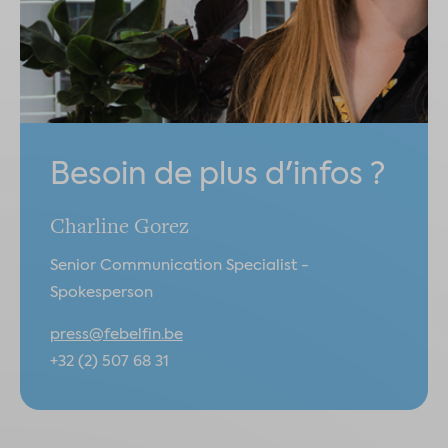
Besoin de plus d'infos ?
Charline Gorez
Senior Communication Specialist -
Spokesperson
press@febelfin.be
+32 (2) 507 68 31