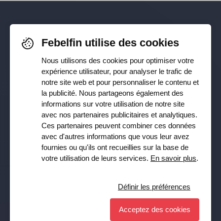
Pour rester informé-e de nos
Febelfin utilise des cookies
dernières actualités, suivez-nous sur
Nous utilisons des cookies pour optimiser votre
Facebook
,
TikTok
,
X
,
LinkedIn
&
expérience utilisateur, pour analyser le trafic de
notre site web et pour personnaliser le contenu et
Instagram
la publicité. Nous partageons également des
informations sur votre utilisation de notre site
avec nos partenaires publicitaires et analytiques.
Ces partenaires peuvent combiner ces données
Recevez notre newsletter
avec d'autres informations que vous leur avez
fournies ou qu'ils ont recueillies sur la base de
Souscrire
votre utilisation de leurs services.
En savoir plus
.
Oui, je veux recevoir la lettre d’information de Febelfin et
j’accepte la
Privacy Policy
.
Définir les préférences
Acceptez des cookies