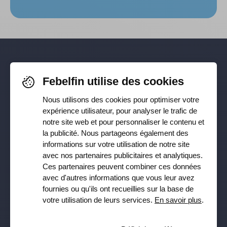
Pour rester informé-e de nos
Febelfin utilise des cookies
dernières actualités, suivez-nous sur
Nous utilisons des cookies pour optimiser votre
Facebook
,
TikTok
,
X
,
LinkedIn
&
expérience utilisateur, pour analyser le trafic de
notre site web et pour personnaliser le contenu et
Instagram
la publicité. Nous partageons également des
informations sur votre utilisation de notre site
avec nos partenaires publicitaires et analytiques.
Ces partenaires peuvent combiner ces données
Recevez notre newsletter
avec d'autres informations que vous leur avez
fournies ou qu'ils ont recueillies sur la base de
Souscrire
votre utilisation de leurs services.
En savoir plus
.
Oui, je veux recevoir la lettre d’information de Febelfin et