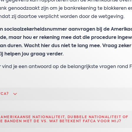
jouw gegevens kan rapporteren aan de Amerikaanse over
nk genoodzaakt zijn om je bankrekening te blokkeren en
mdat zij daartoe verplicht worden door de wetgeving.
en sociaalzekerheidsnummer aanvragen bij de Amerika
e, maar hou er rekening mee dat die procedure ingewi
an duren. Wacht hier dus niet te lang mee. Vraag zeker
Zij helpen jou graag verder.
 vind je een antwoord op de belangrijkste vragen rond 
TCA?
 AMERIKAANSE NATIONALITEIT, DUBBELE NATIONALITEIT OF
KE BANDEN MET DE VS. WAT BETEKENT FATCA VOOR MIJ?