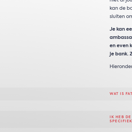
niet al 
kan de ba
sluiten o
Je kan e
ambassad
en even k
je bank. 
Hieronder
WAT IS FA
IK HEB DE
SPECIFIE