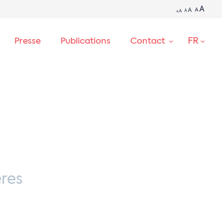
A
A
A
A
A
A
FR
Presse
Publications
Contact
RECHERCHE
res