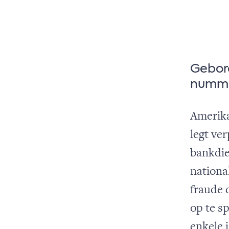
Gebore
numme
Amerika
legt ve
bankdie
nationa
fraude 
op te s
enkele 