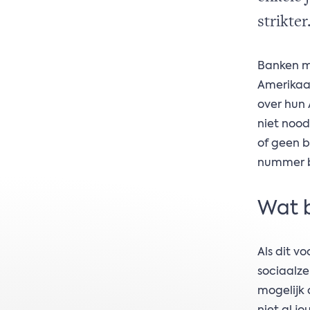
strikter
Banken m
Amerikaan
over hun
niet nood
of geen 
nummer b
Wat b
Als dit v
sociaalze
mogelijk 