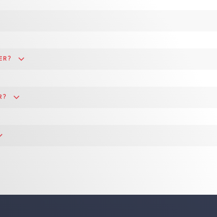
ER?
R?