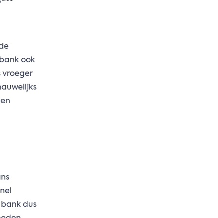
 de
 bank ook
 vroeger
nauwelijks
een
ans
nel
e bank dus