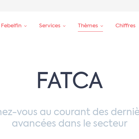
 Febelfin
Services
Thèmes
Chiffres
FATCA
nez-vous au courant des derniè
avancées dans le secteur