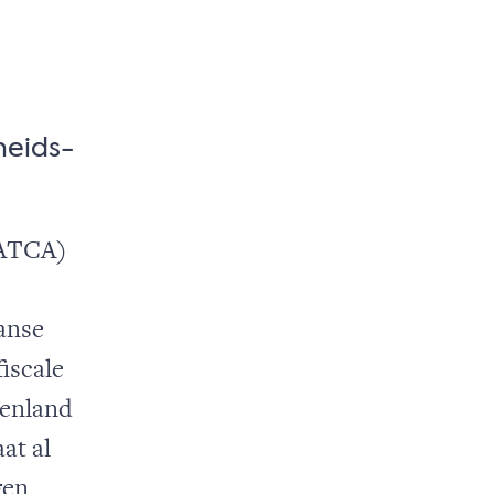
heids-
FATCA)
anse
iscale
tenland
at al
gen