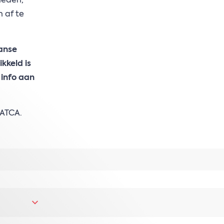
heden,
 af te
anse
kkeld is
 info aan
FATCA.