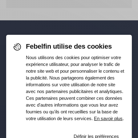
Pour rester informé-e de nos
Febelfin utilise des cookies
dernières actualités, suivez-nous sur
Nous utilisons des cookies pour optimiser votre
Facebook
,
TikTok
,
X
,
LinkedIn
&
expérience utilisateur, pour analyser le trafic de
notre site web et pour personnaliser le contenu et
Instagram
la publicité. Nous partageons également des
informations sur votre utilisation de notre site
avec nos partenaires publicitaires et analytiques.
Ces partenaires peuvent combiner ces données
Recevez notre newsletter
avec d'autres informations que vous leur avez
fournies ou qu'ils ont recueillies sur la base de
Souscrire
votre utilisation de leurs services.
En savoir plus
.
Oui, je veux recevoir la lettre d’information de Febelfin et
j’accepte la
Privacy Policy
.
Définir les préférences