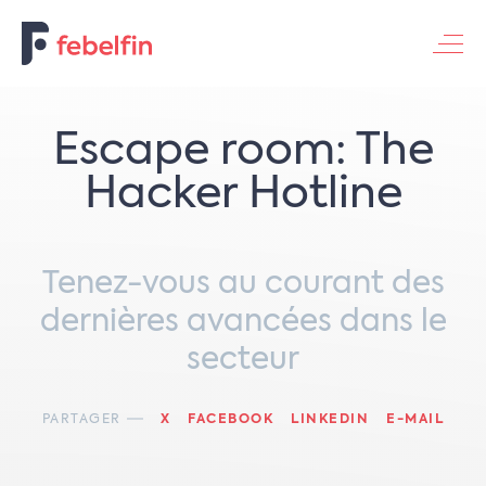
Contacteer ons
Escape room: The
Hacker Hotline
Tenez-vous au courant des
dernières avancées dans le
secteur
PARTAGER
X
FACEBOOK
LINKEDIN
E-MAIL