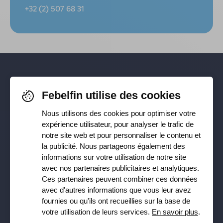
+32 (2) 507 68 31
Pour rester informé-e de nos
Febelfin utilise des cookies
dernières actualités, suivez-nous sur
Nous utilisons des cookies pour optimiser votre
Facebook
,
TikTok
,
X
,
LinkedIn
&
expérience utilisateur, pour analyser le trafic de
notre site web et pour personnaliser le contenu et
Instagram
la publicité. Nous partageons également des
informations sur votre utilisation de notre site
avec nos partenaires publicitaires et analytiques.
Ces partenaires peuvent combiner ces données
Recevez notre newsletter
avec d'autres informations que vous leur avez
fournies ou qu'ils ont recueillies sur la base de
Souscrire
votre utilisation de leurs services.
En savoir plus
.